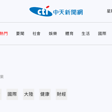
星
熱門
要聞
社會
娛樂
體育
生活
國際
果
活
國際
大陸
健康
財經