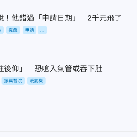
稅！他錯過「申請日期」 2千元飛了
局
提醒
申請
...
往後仰」 恐嗆入氣管或吞下肚
振興醫院
暖氣機