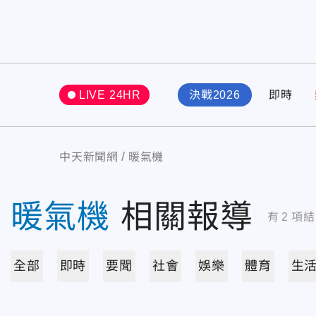
LIVE 24HR
決戰2026
即時
中天新聞網
暖氣機
暖氣機
相關報導
有
2
項結
全部
即時
要聞
社會
娛樂
體育
生