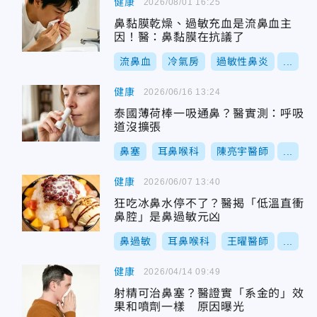
健康
2026/08/01 16:25
鼻黏膜乾燥、過敏充血是流鼻血主
因！醫：鼻黏膜在抗議了
流鼻血
冷氣房
過敏性鼻炎
...
健康
2026/06/16 13:24
泰國薄荷棒一吸通鼻？醫實測：呼吸
道沒擴張
鼻塞
耳鼻喉科
陳亮宇醫師
...
健康
2026/06/07 13:40
狂吃冰鼻水停不了？醫揭「低溫直衝
鼻腔」是鼻過敏元凶
鼻過敏
耳鼻喉科
王曜醫師
...
健康
2026/04/14 09:49
射精可治鼻塞？醫證實「系金的」效
果和噴劑一樣 原因曝光