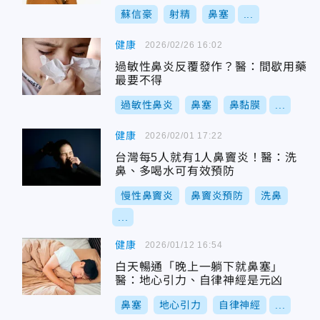
蘇信豪
射精
鼻塞
...
健康
2026/02/26 16:02
過敏性鼻炎反覆發作？醫：間歇用藥
最要不得
過敏性鼻炎
鼻塞
鼻黏膜
...
健康
2026/02/01 17:22
台灣每5人就有1人鼻竇炎！醫：洗
鼻、多喝水可有效預防
慢性鼻竇炎
鼻竇炎預防
洗鼻
...
健康
2026/01/12 16:54
白天暢通「晚上一躺下就鼻塞」
醫：地心引力、自律神經是元凶
鼻塞
地心引力
自律神經
...