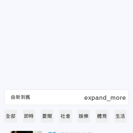
全部
即時
要聞
社會
娛樂
體育
生活