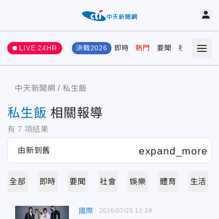
LIVE 24HR
決戰2026
即時
熱門
要聞
社會
娛樂
中天新聞網
私生飯
私生飯
相關報導
有
7
項結果
全部
即時
要聞
社會
娛樂
體育
生活
國際
2026/07/25 13:28