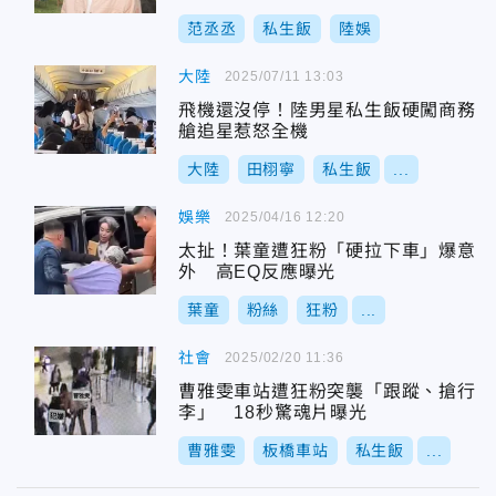
范丞丞
私生飯
陸娛
大陸
2025/07/11 13:03
飛機還沒停！陸男星私生飯硬闖商務
艙追星惹怒全機
大陸
田栩寧
私生飯
...
娛樂
2025/04/16 12:20
太扯！葉童遭狂粉「硬拉下車」爆意
外 高EQ反應曝光
葉童
粉絲
狂粉
...
社會
2025/02/20 11:36
曹雅雯車站遭狂粉突襲「跟蹤、搶行
李」 18秒驚魂片曝光
曹雅雯
板橋車站
私生飯
...