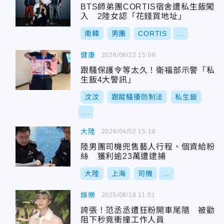
BTS師弟團CORTIS宿舍遭私生飯闖
入 2陸女認「花錢買地址」
南韓
男團
CORTIS
...
健康
2026/06/22 15:06
跟騷保護令等太久！衛福部示警「私
生飯4大警訊」
汶汶
跟蹤騷擾防制法
私生飯
...
大陸
2026/04/02 15:18
陸男團司機兜售藝人行程、個資給粉
絲 獲利逾23萬遭逮捕
大陸
上海
司機
...
娛樂
2025/08/18 11:51
誇張！范丞丞遭狂粉開車尾隨 被勸
阻下秒竟衝撞工作人員