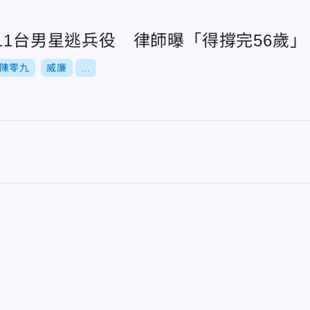
11台男星逃兵役 律師曝「得撐完56歲」
陳零九
威廉
...