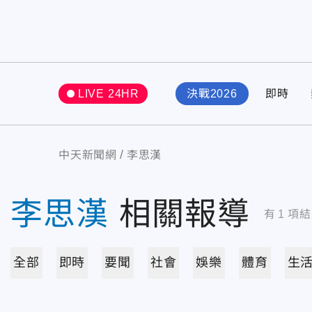
LIVE 24HR
決戰2026
即時
中天新聞網
李思漢
李思漢
相關報導
有
1
項結
全部
即時
要聞
社會
娛樂
體育
生