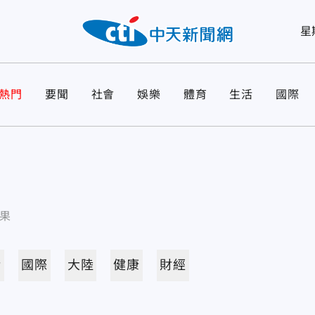
星
熱門
要聞
社會
娛樂
體育
生活
國際
果
活
國際
大陸
健康
財經