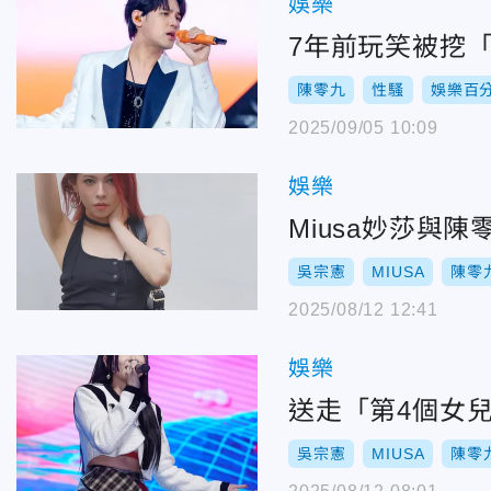
娛樂
7年前玩笑被挖
陳零九
性騷
娛樂百
2025/09/05 10:09
娛樂
Miusa妙莎與
吳宗憲
MIUSA
陳零
2025/08/12 12:41
娛樂
送走「第4個女
吳宗憲
MIUSA
陳零