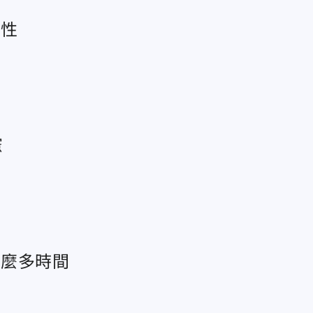
女性
憲
那麼多時間