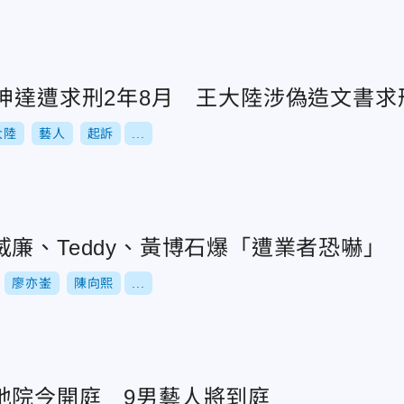
坤達遭求刑2年8月 王大陸涉偽造文書求
大陸
藝人
起訴
...
廉、Teddy、黃博石爆「遭業者恐嚇」
廖亦崟
陳向熙
...
地院今開庭 9男藝人將到庭