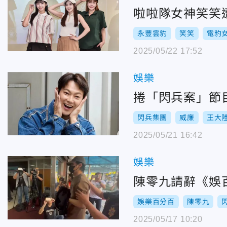
啦啦隊女神笑笑
永豐雲豹
笑笑
電豹
2025/05/22 17:52
娛樂
捲「閃兵案」節
閃兵集團
威廉
王大
2025/05/21 16:42
娛樂
陳零九請辭《娛
娛樂百分百
陳零九
2025/05/17 10:20