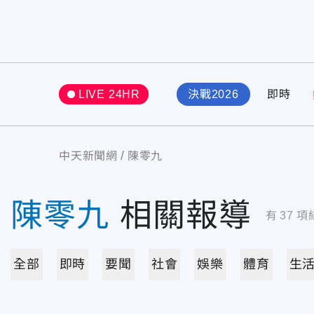
LIVE 24HR
決戰2026
即時
中天新聞網
陳零九
陳零九
相關報導
有
37
項
全部
即時
要聞
社會
娛樂
體育
生