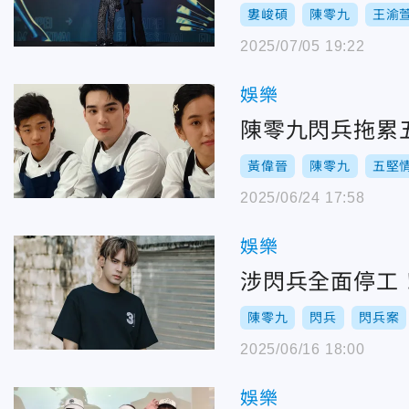
婁峻碩
陳零九
王渝
2025/07/05 19:22
娛樂
陳零九閃兵拖累
黃偉晉
陳零九
五堅
2025/06/24 17:58
娛樂
涉閃兵全面停工
陳零九
閃兵
閃兵案
2025/06/16 18:00
娛樂