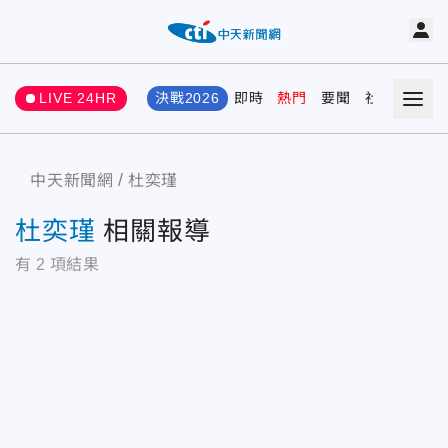
LIVE 24HR
決戰2026
即時
熱門
要聞
社會
娛樂
中天新聞網
杜奕瑾
杜奕瑾
相關報導
有
2
項結果