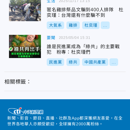
生活
2025/11/17 13:15
匿名雞排祭品文騙到400人排隊 杜
奕瑾：台灣還有什麼騙不到
大氣系
雞排
杜奕瑾
...
要聞
2025/05/04 15:31
誰是民進黨成為「綠共」的主要戰
犯 粉專：杜奕瑾們
民進黨
綠共
中國共產黨
...
相關標籤：
新聞、影音、節目、直播、社群及App都深獲網友喜愛，在全
世界各地華人亦頗受歡迎，全球擁有2000萬粉絲。