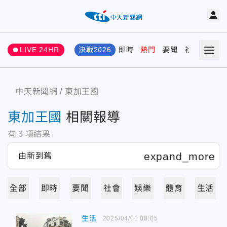
LIVE 24HR
決戰2026
即時
熱門
要聞
社會
娛樂
中天新聞網
東加王國
東加王國
相關報導
有
3
項結果
全部
即時
要聞
社會
娛樂
體育
生活
生活
2025/04/01 08:05