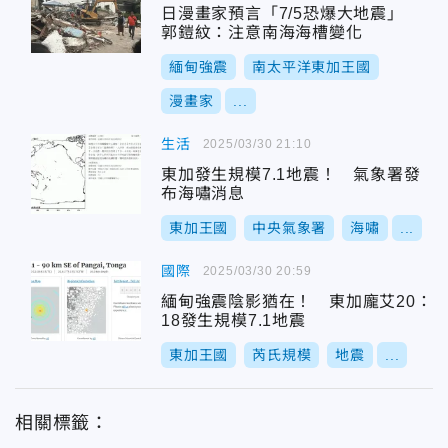
日漫畫家預言「7/5恐爆大地震」
郭鎧紋：注意南海海槽變化
緬甸強震
南太平洋東加王國
漫畫家
...
生活
2025/03/30 21:10
東加發生規模7.1地震！ 氣象署發
布海嘯消息
東加王國
中央氣象署
海嘯
...
國際
2025/03/30 20:59
緬甸強震陰影猶在！ 東加龐艾20：
18發生規模7.1地震
東加王國
芮氏規模
地震
...
相關標籤：