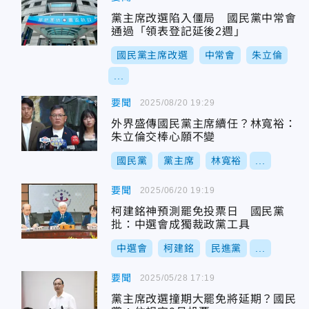
黨主席改選陷入僵局 國民黨中常會
通過「領表登記延後2週」
國民黨主席改選
中常會
朱立倫
...
要聞
2025/08/20 19:29
外界盛傳國民黨主席續任？林寬裕：
朱立倫交棒心願不變
國民黨
黨主席
林寬裕
...
要聞
2025/06/20 19:19
柯建銘神預測罷免投票日 國民黨
批：中選會成獨裁政黨工具
中選會
柯建銘
民進黨
...
要聞
2025/05/28 17:19
黨主席改選撞期大罷免將延期？國民