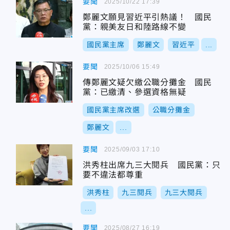
要聞
2025/10/22 17:39
鄭麗文願見習近平引熱議！ 國民
黨：親美友日和陸路線不變
國民黨主席
鄭麗文
習近平
...
要聞
2025/10/06 15:49
傳鄭麗文疑欠繳公職分攤金 國民
黨：已繳清、參選資格無疑
國民黨主席改選
公職分攤金
鄭麗文
...
要聞
2025/09/03 17:10
洪秀柱出席九三大閱兵 國民黨：只
要不違法都尊重
洪秀柱
九三閱兵
九三大閱兵
...
要聞
2025/08/27 16:19