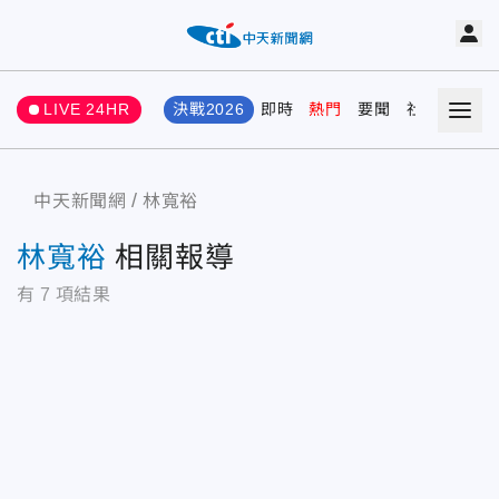
LIVE 24HR
決戰2026
即時
熱門
要聞
社會
娛樂
中天新聞網
林寬裕
林寬裕
相關報導
有
7
項結果