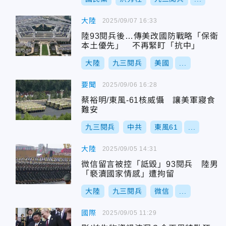
大陸
2025/09/07 16:33
陸93閱兵後…傳美改國防戰略「保衛
本土優先」 不再緊盯「抗中」
大陸
九三閱兵
美國
...
要聞
2025/09/06 16:28
蔡裕明/東風-61核威懾 讓美軍寢食
難安
九三閱兵
中共
東風61
...
大陸
2025/09/05 14:31
微信留言被控「詆毀」93閱兵 陸男
「褻瀆國家情感」遭拘留
大陸
九三閱兵
微信
...
國際
2025/09/05 11:29