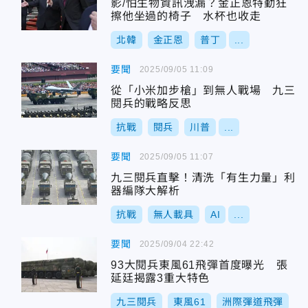
影/怕生物資訊洩漏？金正恩特勤狂
擦他坐過的椅子 水杯也收走
北韓
金正恩
普丁
...
要聞
2025/09/05 11:09
從「小米加步槍」到無人戰場 九三
閱兵的戰略反思
抗戰
閱兵
川普
...
要聞
2025/09/05 11:07
九三閱兵直擊！清洗「有生力量」利
器編隊大解析
抗戰
無人載具
AI
...
要聞
2025/09/04 22:42
93大閱兵東風61飛彈首度曝光 張
延廷揭露3重大特色
九三閱兵
東風61
洲際彈道飛彈