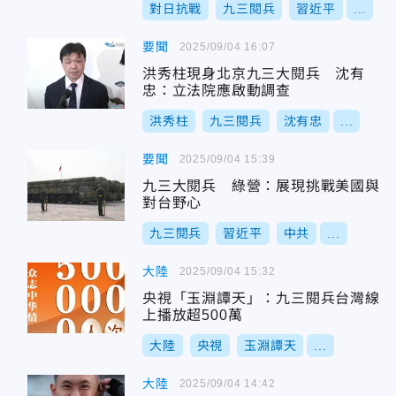
對日抗戰
九三閱兵
習近平
...
要聞
2025/09/04 16:07
洪秀柱現身北京九三大閱兵 沈有
忠：立法院應啟動調查
洪秀柱
九三閱兵
沈有忠
...
要聞
2025/09/04 15:39
九三大閱兵 綠營：展現挑戰美國與
對台野心
九三閱兵
習近平
中共
...
大陸
2025/09/04 15:32
央視「玉淵譚天」：九三閱兵台灣線
上播放超500萬
大陸
央視
玉淵譚天
...
大陸
2025/09/04 14:42