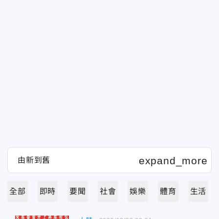
全部
即時
要聞
社會
娛樂
體育
生活