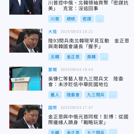
川普控中俄、北韓領袖齊聚「密謀抗
美」 克宮：沒這回事
川普
總統
密謀
...
大陸
2025/09/03 18:21
陸93閱兵南北韓現罕見互動 金正恩
與南韓國會議長「握手」
北韓
金正恩
南韓
...
要聞
2025/09/03 18:04
吳慷仁等藝人發九三閱兵文 陸委
會：未涉貶低中華民國地位
藝人
陸委會
九三閱兵
...
國際
2025/09/03 17:47
金正恩與中俄元首同框！彭博：從國
際邊緣人躋身「戰略玩家」
北韓
金正恩
九三閱兵
...