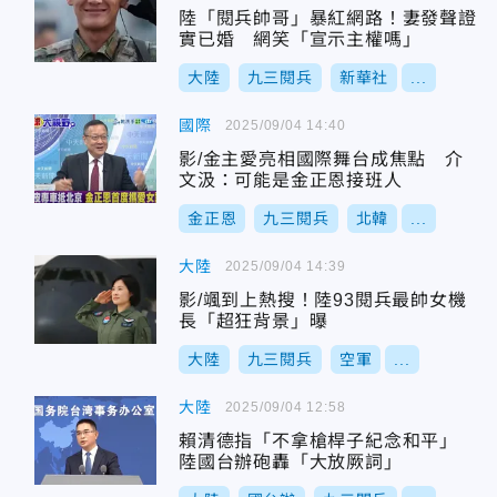
陸「閱兵帥哥」暴紅網路！妻發聲證
實已婚 網笑「宣示主權嗎」
大陸
九三閱兵
新華社
...
國際
2025/09/04 14:40
影/金主愛亮相國際舞台成焦點 介
文汲：可能是金正恩接班人
金正恩
九三閱兵
北韓
...
大陸
2025/09/04 14:39
影/颯到上熱搜！陸93閱兵最帥女機
長「超狂背景」曝
大陸
九三閱兵
空軍
...
大陸
2025/09/04 12:58
賴清德指「不拿槍桿子紀念和平」
陸國台辦砲轟「大放厥詞」