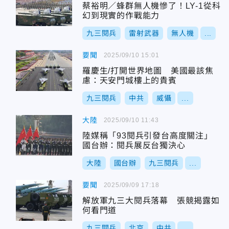
蔡裕明／蜂群無人機慘了！LY-1從科
幻到現實的作戰能力
九三閱兵
雷射武器
無人機
...
要聞
2025/09/10 15:01
羅慶生/打開世界地圖 美國最該焦
慮：天安門城樓上的貴賓
九三閱兵
中共
威懾
...
大陸
2025/09/10 11:43
陸媒稱「93閱兵引發台高度關注」
國台辦：閱兵展反台獨決心
大陸
國台辦
九三閱兵
...
要聞
2025/09/09 17:18
解放軍九三大閱兵落幕 張競揭露如
何看門道
九三閱兵
北京
中共
...