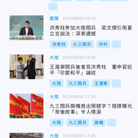
...
要聞
2025/09/04 19:00
洪秀柱參加大陸閱兵 梁文傑引用夏
立言說法：深表遺憾
洪秀柱
九三閱兵
中共
...
大陸
2025/09/04 18:06
王滬寧閱兵後會見洪秀柱 重申習近
平「珍愛和平」論述
大陸
九三閱兵
王滬寧
...
大陸
2025/09/04 17:45
九三閱兵旗幟竟出現錯字？陸媒曝光
「背後故事」令人噴淚
大陸
九三閱兵
旗幟
...
大陸
2025/09/04 17:26