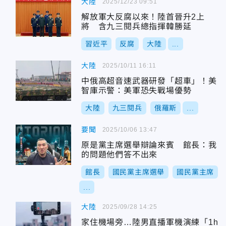
大陸
2025/12/23 09:51
解放軍大反腐以來！陸首晉升2上
將 含九三閱兵總指揮韓勝延
習近平
反腐
大陸
...
大陸
2025/10/11 16:11
中俄高超音速武器研發「超車」！美
智庫示警：美軍恐失戰場優勢
大陸
九三閱兵
俄羅斯
...
要聞
2025/10/06 13:47
原是黨主席選舉辯論來賓 館長：我
的問題他們答不出來
館長
國民黨主席選舉
國民黨主席
...
大陸
2025/09/28 14:25
家住機場旁…陸男直播軍機演練「1h