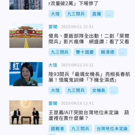
r流量破2萬」下場慘了
大陸
九三閱兵
直播
...
要聞
2025/09/21 22:51
傻鳥、要飯部隊全出動！二創「萊爾
閱兵」影片瘋傳 網盛讚：看了又看
九三閱兵
雙十國慶
賴清德
...
大陸
2025/09/21 10:11
陸93閱兵「最颯女機長」亮相長春航
展！憶魔鬼訓練「下機全濕透」
大陸
九三閱兵
女機長
...
要聞
2025/09/18 13:41
王崑義/AIT突拋台灣地位未定論 葫
蘆裡在賣什麼藥？
國戰會
九三閱兵
台灣地位未定論