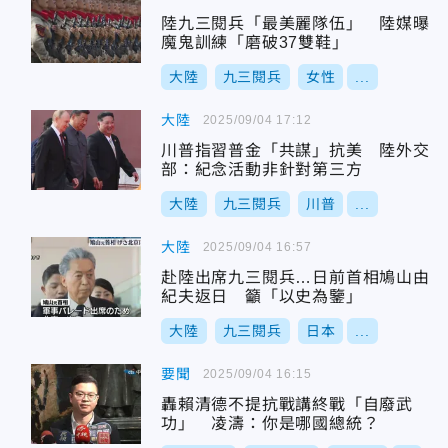
陸九三閱兵「最美麗隊伍」 陸媒曝
魔鬼訓練「磨破37雙鞋」
大陸
九三閱兵
女性
...
大陸
2025/09/04 17:12
川普指習普金「共謀」抗美 陸外交
部：紀念活動非針對第三方
大陸
九三閱兵
川普
...
大陸
2025/09/04 16:57
赴陸出席九三閱兵…日前首相鳩山由
紀夫返日 籲「以史為鑒」
大陸
九三閱兵
日本
...
要聞
2025/09/04 16:15
轟賴清德不提抗戰講終戰「自廢武
功」 凌濤：你是哪國總統？