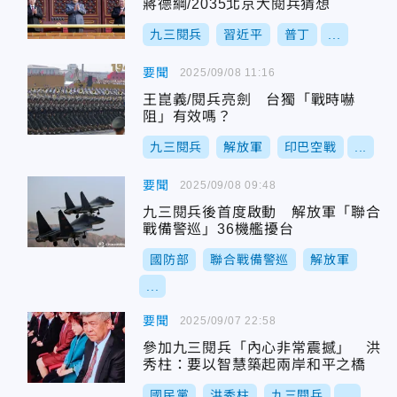
蔣德綱/2035北京大閱兵猜想
九三閱兵
習近平
普丁
...
要聞
2025/09/08 11:16
王崑義/閱兵亮劍 台獨「戰時嚇
阻」有效嗎？
九三閱兵
解放軍
印巴空戰
...
要聞
2025/09/08 09:48
九三閱兵後首度啟動 解放軍「聯合
戰備警巡」36機艦擾台
國防部
聯合戰備警巡
解放軍
...
要聞
2025/09/07 22:58
參加九三閱兵「內心非常震撼」 洪
秀柱：要以智慧築起兩岸和平之橋
國民黨
洪秀柱
九三閱兵
...