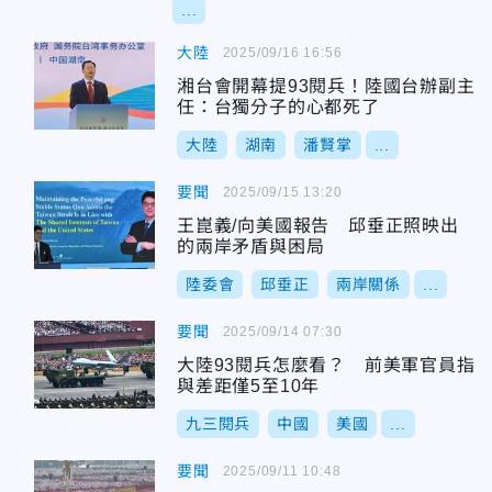
...
大陸
2025/09/16 16:56
湘台會開幕提93閱兵！陸國台辦副主
任：台獨分子的心都死了
大陸
湖南
潘賢掌
...
要聞
2025/09/15 13:20
王崑義/向美國報告 邱垂正照映出
的兩岸矛盾與困局
陸委會
邱垂正
兩岸關係
...
要聞
2025/09/14 07:30
大陸93閱兵怎麼看？ 前美軍官員指
與差距僅5至10年
九三閱兵
中國
美國
...
要聞
2025/09/11 10:48