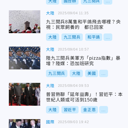
大陸
國台辦
九三閱兵
...
大陸
2025/09/04 11:35
九三閱兵8萬隻和平鴿飛去哪裡？央
視：民眾飼養的 都已回家
大陸
九三閱兵
和平鴿
...
大陸
2025/09/04 10:57
陸九三閱兵美軍方「pizza指數」暴
增？陸媒：恐加班研究
九三閱兵
大陸
美國
...
大陸
2025/09/04 09:53
普習熱聊「延年益壽」！習近平：本
世紀人類或可活到150歲
大陸
習近平
金正恩
...
國際
2025/09/03 19:42