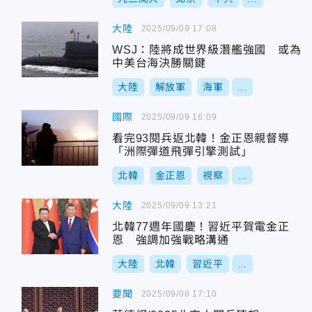
大陸
2025/09/09 17:08
WSJ：陸將成世界級潛艦強國 或為
中美台海決勝關鍵
大陸
解放軍
海軍
...
國際
2025/09/09 16:09
看完93閱兵返北韓！金正恩親督導
「洲際彈道飛彈引擎測試」
北韓
金正恩
視察
...
大陸
2025/09/09 13:21
北韓77週年國慶！習近平賀電金正
恩 強調加強戰略溝通
大陸
北韓
習近平
...
要聞
2025/09/08 17:10