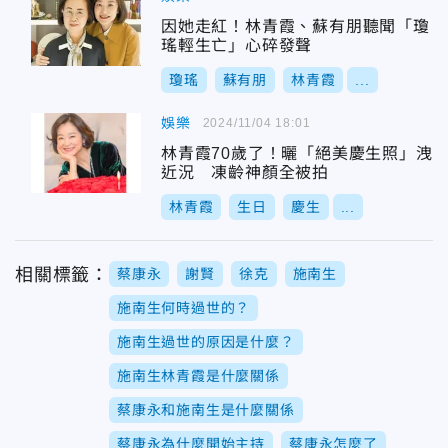
因她走紅！林青霞、蘇有朋聽聞「瓊
瑤輕生亡」心碎發聲
瓊瑤
蘇有朋
林青霞
...
娛樂
2024/11/04 18:01
林青霞70歲了！曬「絕美慶生照」洩
近況 凍齡神顏全被拍
林青霞
生日
慶生
...
相關標籤：
蔡康永
謝賢
徐克
施南生
施南生何時過世的？
施南生過世的原因是什麼？
施南生林青霞是什麼關係
蔡康永和施南生是什麼關係
蔡康永為什麼開始主持
蔡康永怎麼了