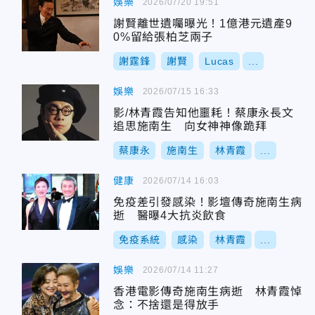
娛樂
2026/07/20 19:51
謝賢離世遺囑曝光！1億港元遺產9
0%留給張柏芝兩子
謝霆鋒
謝賢
Lucas
...
娛樂
2026/07/15 16:33
影/林青霞告知他噩耗！蔡康永長文
追思施南生 向女神神像跪拜
蔡康永
施南生
林青霞
...
健康
2026/07/14 16:03
免疫差引發感染！影壇傳奇施南生病
逝 醫曝4大抗炎飲食
免疫系統
感染
林青霞
...
娛樂
2026/07/14 11:27
香港電影傳奇施南生病逝 林青霞悼
念：不捨還是得放手