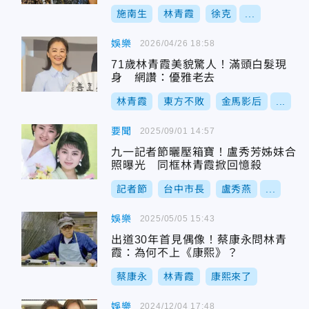
施南生
林青霞
徐克
...
娛樂
2026/04/26 18:58
71歲林青霞美貌驚人！滿頭白髮現
身 網讚：優雅老去
林青霞
東方不敗
金馬影后
...
要聞
2025/09/01 14:57
九一記者節曬壓箱寶！盧秀芳姊妹合
照曝光 同框林青霞掀回憶殺
記者節
台中市長
盧秀燕
...
娛樂
2025/05/05 15:43
出道30年首見偶像！蔡康永問林青
霞：為何不上《康熙》？
蔡康永
林青霞
康熙來了
娛樂
2024/12/04 17:48