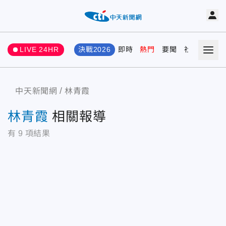
LIVE 24HR
決戰2026
即時
熱門
要聞
社會
娛樂
中天新聞網
林青霞
林青霞
相關報導
有
9
項結果