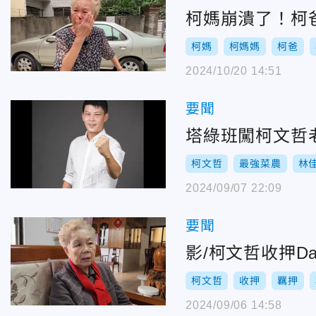
柯媽崩潰了！柯
柯媽
柯媽媽
柯爸
2024/10/20 14:51
要聞
塔綠班闖柯文哲
柯文哲
最強菜農
林
2024/09/07 22:09
要聞
影/柯文哲收押
柯文哲
收押
羈押
2024/09/06 14:58