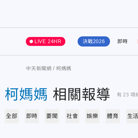
LIVE 24HR
決戰2026
即時
中天新聞網
柯媽媽
柯媽媽
相關報導
有
23
項
全部
即時
要聞
社會
娛樂
體育
生