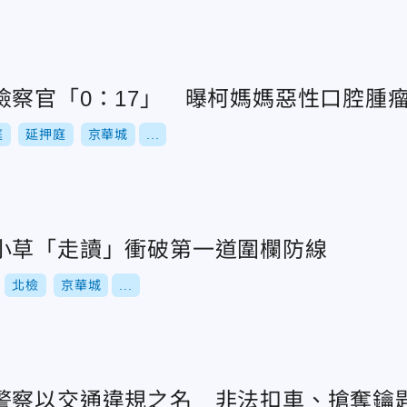
檢察官「0：17」 曝柯媽媽惡性口腔腫
庭
延押庭
京華城
...
小草「走讀」衝破第一道圍欄防線
北檢
京華城
...
警察以交通違規之名 非法扣車、搶奪鑰