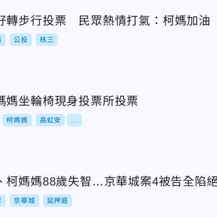
好轉步行投票 民眾熱情打氣：柯媽加油
英
公投
核三
媽媽坐輪椅現身投票所投票
柯媽媽
高虹安
...
、柯媽媽88歲失智…京華城案4被告全陷
哲
京華城
延押庭