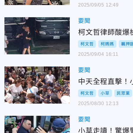
2025/09/05 12:49
要聞
柯文哲律師酸爆
柯文哲
柯媽媽
羈押
2025/09/04 16:11
要聞
中天全程直擊！
柯文哲
小草
民眾黨
2025/08/30 12:13
要聞
小草走讀！驚爆