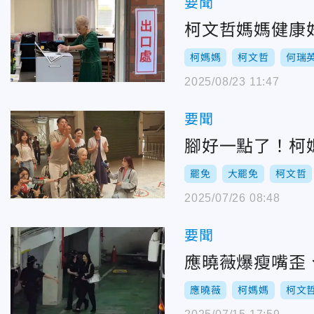
要聞
柯文哲媽媽健康
柯媽媽
柯文哲
何瑞
2025/08/23 11:47
要聞
腳好一點了！柯
罷免
大罷免
柯文哲
2025/07/26 08:48
要聞
應曉薇爆瘦嘴歪
應曉薇
柯媽媽
柯文