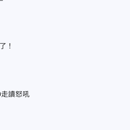
聲了！
0走讀怒吼