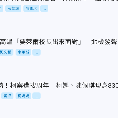
哲
京華城
陳佩琪
...
1度高溫「要萊爾校長出來面對」 北檢發
柯文哲
京華城
...
熱！柯案遭搜周年 柯媽、陳佩琪現身83
羈押
柯媽媽
...