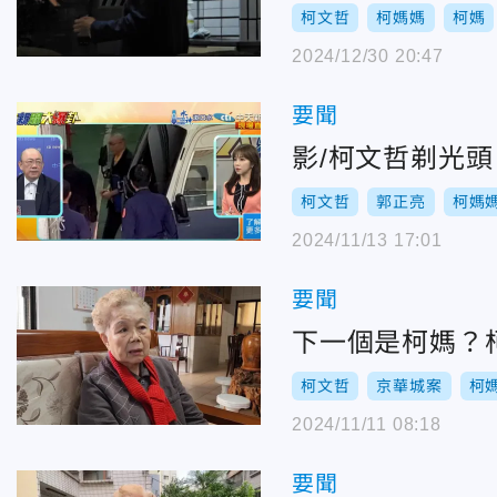
柯文哲
柯媽媽
柯媽
2024/12/30 20:47
要聞
影/柯文哲剃光
柯文哲
郭正亮
柯媽
2024/11/13 17:01
要聞
下一個是柯媽？
柯文哲
京華城案
柯
2024/11/11 08:18
要聞