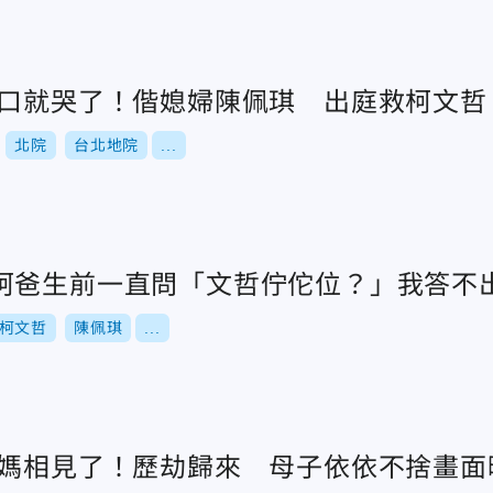
門口就哭了！偕媳婦陳佩琪 出庭救柯文哲
北院
台北地院
...
柯爸生前一直問「文哲佇佗位？」我答不
柯文哲
陳佩琪
...
媽媽相見了！歷劫歸來 母子依依不捨畫面