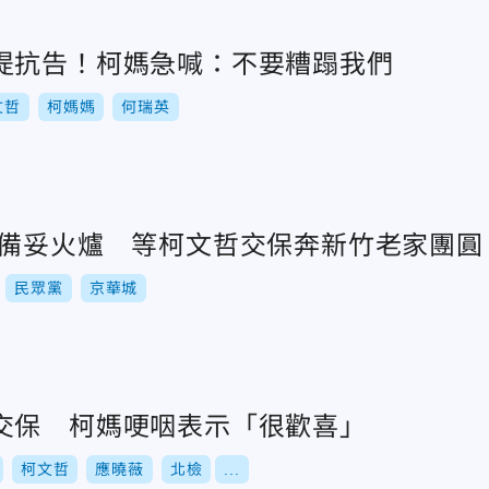
提抗告！柯媽急喊：不要糟蹋我們
文哲
柯媽媽
何瑞英
！備妥火爐 等柯文哲交保奔新竹老家團圓
民眾黨
京華城
交保 柯媽哽咽表示「很歡喜」
柯文哲
應曉薇
北檢
...