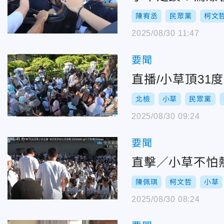
陳宥丞
民眾黨
柯文
2025/08/30 11:47
要聞
直播/小草頂3
北檢
小草
民眾黨
2025/08/30 09:24
要聞
直擊／小草不怕
陳佩琪
柯文哲
小草
2025/08/30 08:24