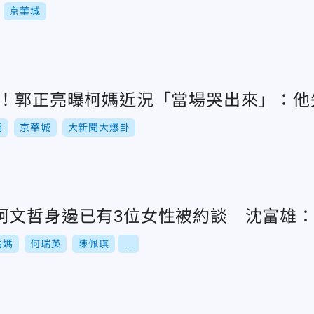
京華城
頭！郭正亮曝柯媽近況「當場哭出來」：他
媽
京華城
大新聞大爆卦
柯文哲身邊已有3位女性被約談 沈富雄
媽媽
何瑞英
陳佩琪
...