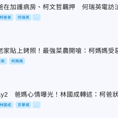
爸在加護病房、柯文哲羈押 何瑞英電訪
柯爸爸
何瑞英
...
老家貼上銬照！最強菜農開嗆：柯媽媽受
佳新
柯媽媽
Day2 爸媽心情曝光！林國成轉述：柯爸
林國成
京華城
...