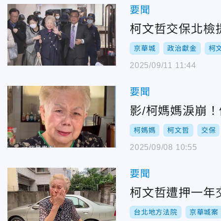
要聞
柯文哲交保北檢
京華城
政治獻金
柯
2025/09/11 11:44
要聞
影/柯媽媽淚崩
柯媽媽
柯文哲
交保
2025/09/08 10:55
要聞
柯文哲遭押一年
台北地方法院
京華城案