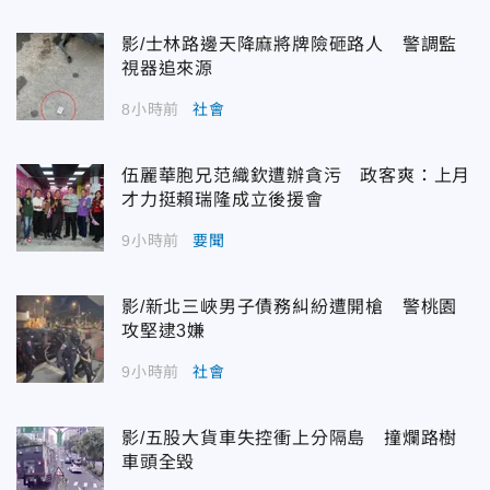
影/士林路邊天降麻將牌險砸路人 警調監
視器追來源
8小時前
社會
伍麗華胞兄范織欽遭辦貪污 政客爽：上月
才力挺賴瑞隆成立後援會
9小時前
要聞
影/新北三峽男子債務糾紛遭開槍 警桃園
攻堅逮3嫌
9小時前
社會
影/五股大貨車失控衝上分隔島 撞爛路樹
車頭全毀