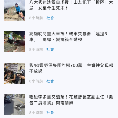
八大秀迷途獨自求援！山友犯下「拆隊」大
忌 女至今生死未卜
8小時前
社會
高雄晚間重大車禍！轎車突暴衝「連撞6
車」 電桿、變電箱全遭殃
8小時前
社會
影/幽靈勞保集團詐撈700萬 主嫌連父母都
不放過
8小時前
社會
噁碰李多慧又酒駕！花蓮鄉長室副主任「抓
包二度酒駕」閃電請辭
8小時前
社會