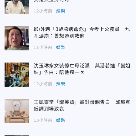
12小時前
娛樂
影/外甥「3歲染病命危」今考上公務員 九
孔淚崩：曾想過別救他
11小時前
娛樂
沈玉琳穿女裝憶亡母泛淚 與潘若迪「變姐
妹」告白：陪他瘋一次
12小時前
娛樂
王凱靈堂「燦笑照」藏對母親告白 邱瓈寬
低調到場致哀
13小時前
娛樂