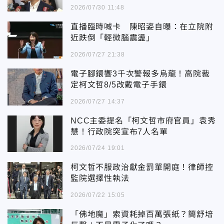
2026/07/30 11:48
直播臨時喊卡 陳昭姿自曝：在立院附
近跌倒「輕微腦震盪」
2026/07/27 21:38
電子腳鐶響3千次警報多烏龍！高院裁
定柯文哲8/5改戴電子手鐶
2026/07/27 14:37
NCC主委提名「柯文哲市府官員」袁秀
慧！行政院突宣布7人名單
2026/07/24 19:01
柯文哲不服政治獻金罰單開庭！律師控
監院選擇性執法
2026/07/22 15:05
「佛地魔」索資耗掉百萬張紙？簡舒培