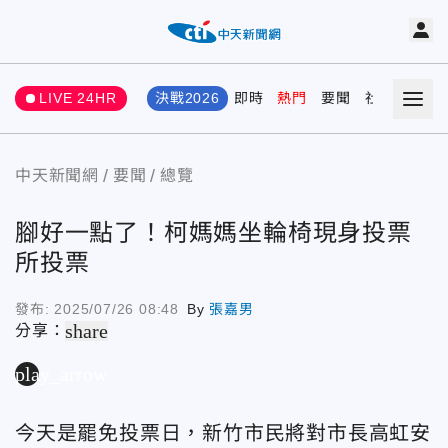
LIVE 24HR
決戰2026
即時
熱門
要聞
社會
娛樂
中天新聞網
要聞
總覽
腳好一點了！柯媽媽坐輪椅現身投票
所投票
發布:
2025/07/26 08:48
By
張嘉男
share
分享：
play_arrow
今天是罷免投票日，新竹市民將對市長高虹安