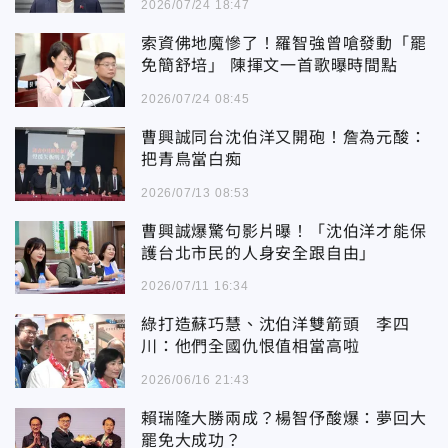
2026/07/24 18:47
索資佛地魔慘了！羅智強曾嗆發動「罷
免簡舒培」 陳揮文一首歌曝時間點
2026/07/24 08:45
曹興誠同台沈伯洋又開砲！詹為元酸：
把青鳥當白痴
2026/07/13 08:53
曹興誠爆驚句影片曝！「沈伯洋才能保
護台北市民的人身安全跟自由」
2026/07/11 16:34
綠打造蘇巧慧、沈伯洋雙箭頭 李四
川：他們全國仇恨值相當高啦
2026/06/16 21:43
賴瑞隆大勝兩成？楊智伃酸爆：夢回大
罷免大成功？