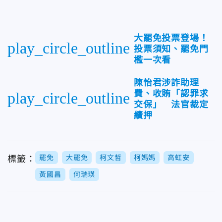
大罷免投票登場！
play_circle_outline
投票須知、罷免門
檻一次看
陳怡君涉詐助理
費、收賄「認罪求
play_circle_outline
交保」 法官裁定
續押
罷免
大罷免
柯文哲
柯媽媽
高虹安
標籤：
黃國昌
何瑞瑛