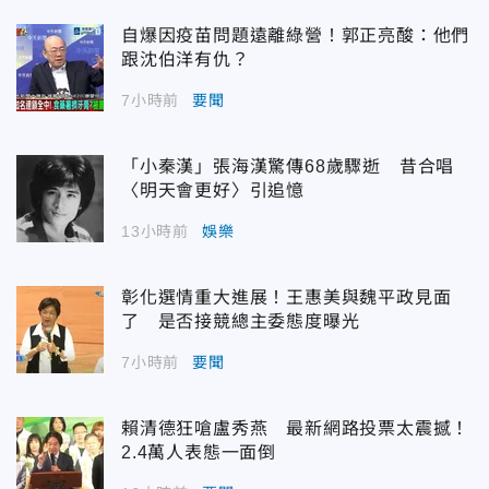
自爆因疫苗問題遠離綠營！郭正亮酸：他們
跟沈伯洋有仇？
7小時前
要聞
「小秦漢」張海漢驚傳68歲驟逝 昔合唱
〈明天會更好〉引追憶
13小時前
娛樂
彰化選情重大進展！王惠美與魏平政見面
了 是否接競總主委態度曝光
7小時前
要聞
賴清德狂嗆盧秀燕 最新網路投票太震撼！
2.4萬人表態一面倒