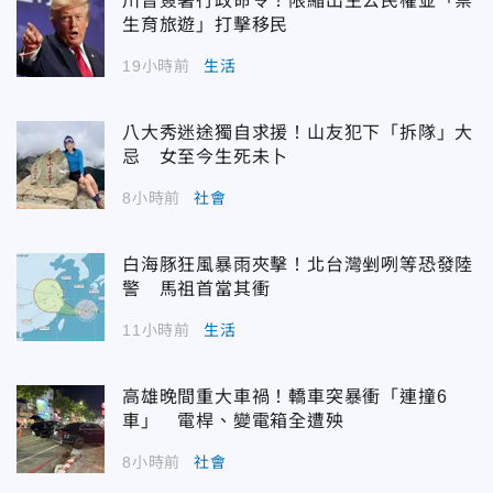
川普簽署行政命令！限縮出生公民權並「禁
生育旅遊」打擊移民
19小時前
生活
八大秀迷途獨自求援！山友犯下「拆隊」大
忌 女至今生死未卜
8小時前
社會
白海豚狂風暴雨夾擊！北台灣剉咧等恐發陸
警 馬祖首當其衝
11小時前
生活
高雄晚間重大車禍！轎車突暴衝「連撞6
車」 電桿、變電箱全遭殃
8小時前
社會