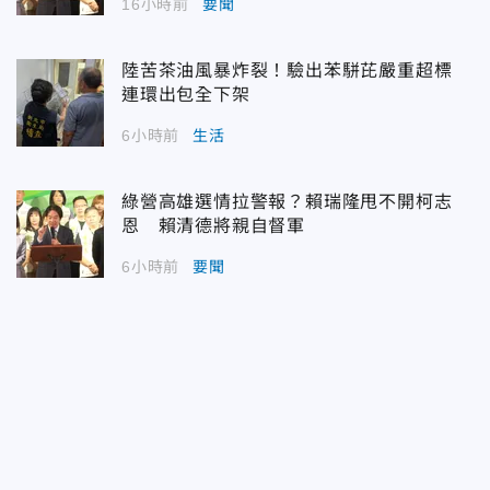
16小時前
要聞
陸苦茶油風暴炸裂！驗出苯駢芘嚴重超標
連環出包全下架
6小時前
生活
綠營高雄選情拉警報？賴瑞隆甩不開柯志
恩 賴清德將親自督軍
6小時前
要聞