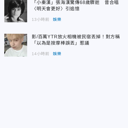
「小秦漢」張海漢驚傳68歲驟逝 昔合唱
〈明天會更好〉引追憶
13小時前
娛樂
影/百萬YTR放火相機被民宿丟掉！對方稱
「以為是按摩棒誤丟」惹議
14小時前
娛樂