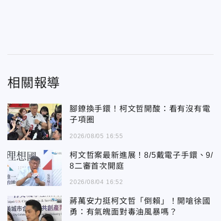
相關報導
腳鐐換手鐶！柯文哲開酸：看有沒有電
子項圈
2026/08/05 16:55
柯文哲案最新進展！8/5戴電子手鐶、9/
8二審首次開庭
2026/08/04 16:52
蔣萬安力挺柯文哲「倒賴」！開嗆徐國
勇：有氣魄面對毒油風暴嗎？