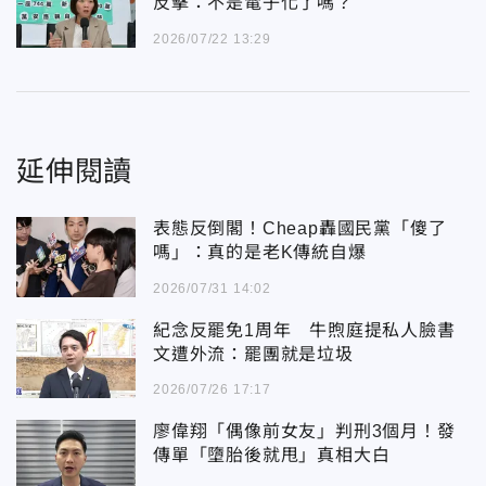
反擊：不是電子化了嗎？
2026/07/22 13:29
延伸閱讀
表態反倒閣！Cheap轟國民黨「傻了
嗎」：真的是老K傳統自爆
2026/07/31 14:02
紀念反罷免1周年 牛煦庭提私人臉書
文遭外流：罷團就是垃圾
2026/07/26 17:17
廖偉翔「偶像前女友」判刑3個月！發
傳單「墮胎後就甩」真相大白