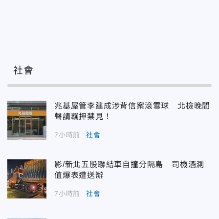
社會
兆基屋管李建成涉背信案滾雪球 北檢晚間
聲請羈押禁見！
7小時前
社會
影/新北五股聯結車自撞分隔島 司機酒測
值爆表遭送辦
7小時前
社會