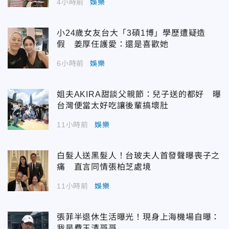
4小時前
娛樂
小24歲女友台大「3碩1博」學歷遭疑造
假 姜厚任護愛：還是喜歡她
6小時前
娛樂
姐夫AKIRA甜談父親節：兒子送的都好 曝
台灣便當太好吃讓後輩搞壞肚
11小時前
娛樂
白髮人送黑髮人！台玻夫人首發聲曝喪子之
痛 直言同情張柏芝處境
11小時前
娛樂
張菲半退休生活曝光！現身上海機場自曝：
我是費玉清哥哥