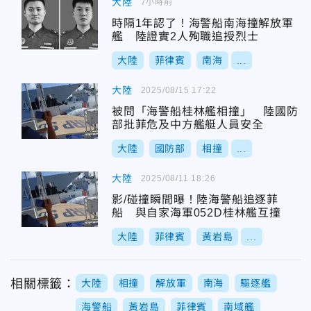
大陸
7小時前
時隔1年認了！海警船南海撞解放軍
艦 陸證實2人殉職追授烈士
大陸
菲律賓
南海
...
大陸
2025/08/15 17:22
被問「海警船桂林艦相撞」 陸國防
部批菲危及中方艦艇人員安全
大陸
國防部
相撞
...
大陸
2025/08/11 18:26
影/碰撞瞬間曝！陸海警船追逐菲
船 與自家海軍052D桂林艦互撞
大陸
菲律賓
黃岩島
...
相關標籤：
大陸
相撞
解放軍
南海
驅逐艦
海警船
黃岩島
菲律賓
南域艦