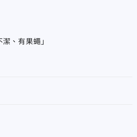
不潔、有果蠅」