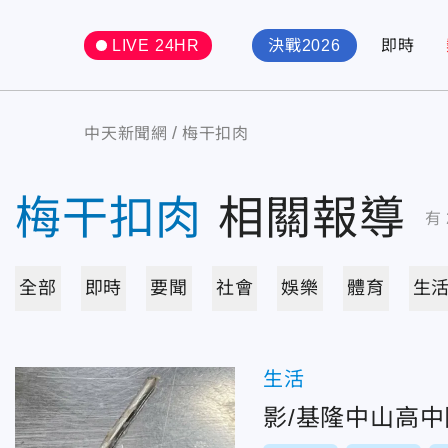
LIVE 24HR
決戰2026
即時
中天新聞網
梅干扣肉
梅干扣肉
相關報導
有
全部
即時
要聞
社會
娛樂
體育
生
生活
影/基隆中山高