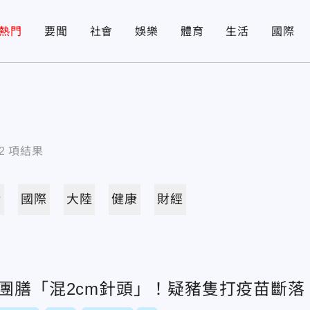
熱門
要聞
社會
娛樂
體育
生活
國際
2
項結果
活
國際
大陸
健康
財經
中團膳「混2cm針頭」！疑豬隻打疫苗斷