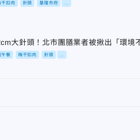
梅干扣肉
針頭
基隆市府
...
2cm大針頭！北市團膳業者被揪出「環境
園午餐
梅干扣肉
針頭
...