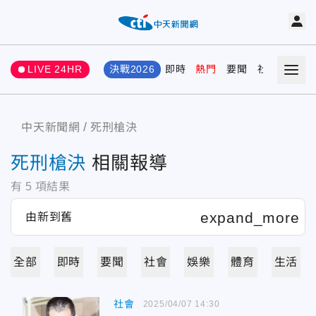
LIVE 24HR
決戰2026
即時
熱門
要聞
社會
娛樂
中天新聞網
死刑槍決
死刑槍決
相關報導
有
5
項結果
全部
即時
要聞
社會
娛樂
體育
生活
社會
2025/04/07 14:30