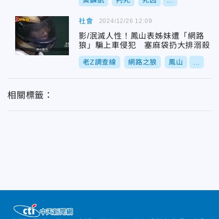
黃麟凱
判死
死囚
...
社會
2024/12/26 12:09
影/泯滅人性！鳳山表姊妹遭「網路
狼」騙上車侵犯 塞麻袋扔大排溺殺
老Z調查線
網路之狼
鳳山
...
相關標籤：