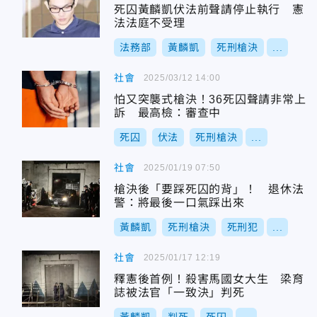
死囚黃麟凱伏法前聲請停止執行 憲
法法庭不受理
法務部
黃麟凱
死刑槍決
...
社會
2025/03/12 14:00
怕又突襲式槍決！36死囚聲請非常上
訴 最高檢：審查中
死囚
伏法
死刑槍決
...
社會
2025/01/19 07:50
槍決後「要踩死囚的背」！ 退休法
警：將最後一口氣踩出來
黃麟凱
死刑槍決
死刑犯
...
社會
2025/01/17 12:19
釋憲後首例！殺害馬國女大生 梁育
誌被法官「一致決」判死