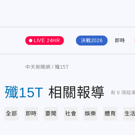
LIVE 24HR
決戰2026
即時
中天新聞網
殲15T
殲15T
相關報導
有
8
項結
全部
即時
要聞
社會
娛樂
體育
生