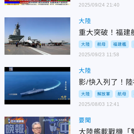
2025/09/24 21:40
大陸
重大突破！福建
大陸
航母
福建艦
2025/09/23 11:58
大陸
影/快入列了！陸
大陸
解放軍
航母
2025/08/03 12:41
要聞
大陸艦載戰機「雙