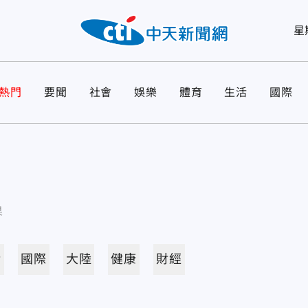
星
熱門
要聞
社會
娛樂
體育
生活
國際
果
活
國際
大陸
健康
財經