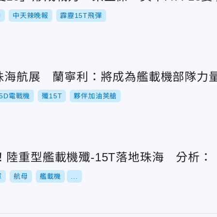
傑
中天辣晚報
霹靂15T飛彈
身珠海航展 蘭寧利：將成為艦載機部隊力
5D電戰機
殲15T
夥伴加油莢艙
！陸重型艦載機殲-15T落地珠海 分析
軍
航母
艦載機
...