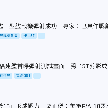
艦三型艦載機彈射成功 專家：已具作戰
艦載機起降
殲-15T
...
福建艦首曝彈射測試畫面 殲-15T剪影
福建艦
電磁彈射
...
15」形成戰力 栗正傑：美軍F/A-18