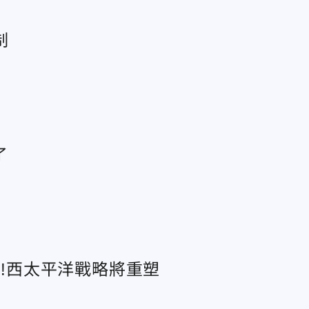
制
了
國!西太平洋戰略將重塑