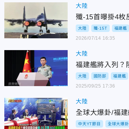
大陸
殲-15首曝掛4
大陸
殲-15T
福建艦
2026/07/14 16:35
大陸
福建艦將入列？
大陸
國防部
福建艦
2025/09/25 17:36
大陸
全球大爆卦/福建
中天YT節目
全球大爆卦