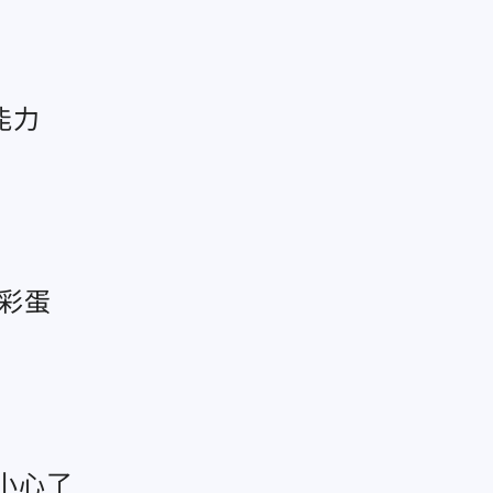
能力
成彩蛋
要小心了