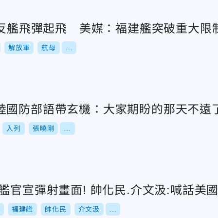
枚反艦飛彈起飛 美媒：福建艦突破重大限
解放軍
航母
...
陸國防部語帶玄機：大家期盼的那天不遠
入列
張曉剛
...
艦官宣彈射畫面! 帥化民.介文汲:喊話美
福建艦
帥化民
介文汲
...