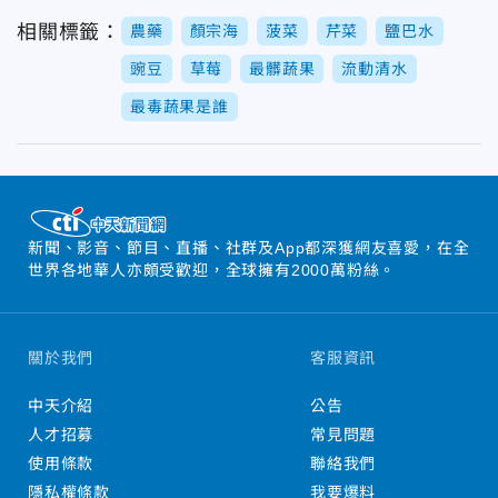
相關標籤：
農藥
顏宗海
菠菜
芹菜
鹽巴水
豌豆
草莓
最髒蔬果
流動清水
最毒蔬果是誰
新聞、影音、節目、直播、社群及App都深獲網友喜愛，在全
世界各地華人亦頗受歡迎，全球擁有2000萬粉絲。
關於我們
客服資訊
中天介紹
公告
人才招募
常見問題
使用條款
聯絡我們
隱私權條款
我要爆料