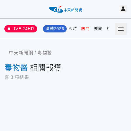
LIVE 24HR
決戰2026
即時
熱門
要聞
社會
娛樂
中天新聞網
毒物醫
毒物醫
相關報導
有
3
項結果