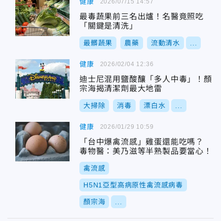
健康
2026/07/15 14:57
最毒蔬果前三名出爐！名醫竟照吃
「關鍵是清洗」
最髒蔬果
農藥
流動清水
...
健康
2026/02/04 12:36
迪士尼混用鹽酸釀「多人中毒」！顏
宗海揭清潔劑最大地雷
大掃除
消毒
漂白水
...
健康
2026/01/29 10:59
「台中爆禽流感」雞蛋還能吃嗎？
毒物醫：美乃滋等半熟製品要當心！
禽流感
H5N1亞型高病原性禽流感病毒
顏宗海
...