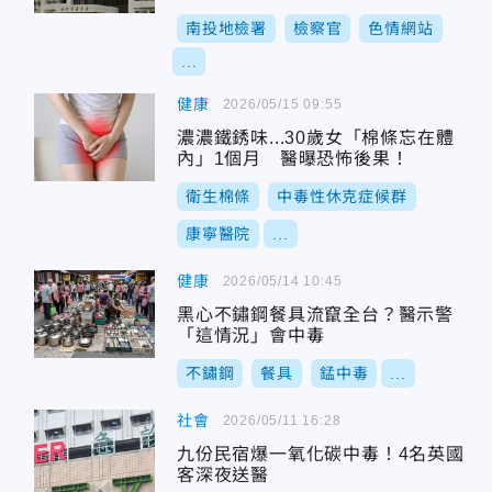
南投地檢署
檢察官
色情網站
...
健康
2026/05/15 09:55
濃濃鐵銹味...30歲女「棉條忘在體
內」1個月 醫曝恐怖後果！
衛生棉條
中毒性休克症候群
康寧醫院
...
健康
2026/05/14 10:45
黑心不鏽鋼餐具流竄全台？醫示警
「這情況」會中毒
不鏽鋼
餐具
錳中毒
...
社會
2026/05/11 16:28
九份民宿爆一氧化碳中毒！4名英國
客深夜送醫