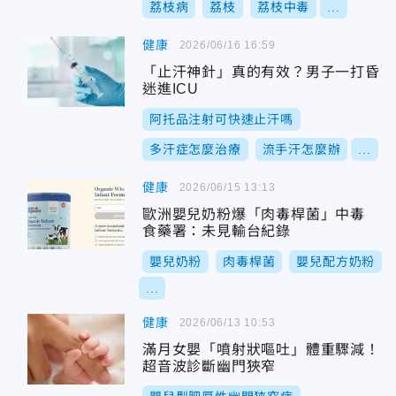
荔枝病
荔枝
荔枝中毒
...
健康
2026/06/16 16:59
「止汗神針」真的有效？男子一打昏
迷進ICU
阿托品注射可快速止汗嗎
多汗症怎麼治療
流手汗怎麼辦
...
健康
2026/06/15 13:13
歐洲嬰兒奶粉爆「肉毒桿菌」中毒
食藥署：未見輸台紀錄
嬰兒奶粉
肉毒桿菌
嬰兒配方奶粉
...
健康
2026/06/13 10:53
滿月女嬰「噴射狀嘔吐」體重驟減！
超音波診斷幽門狹窄