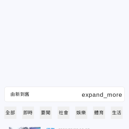
全部
即時
要聞
社會
娛樂
體育
生活