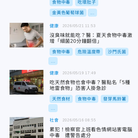
食物中毒
吃壞肚子
金黃色葡萄球菌
...
健康
2026/05/21 11:53
沒臭味就能吃？醫：夏天食物中毒激
增「細菌20分鐘翻倍」
食物中毒
危險溫度帶
沙門氏菌
...
健康
2026/05/19 17:49
吃天然食物也會中毒？醫點名「5種
地雷食物」恐害人掛急診
天然食材
食物中毒
發芽馬鈴薯
...
社會
2026/05/16 08:55
累犯！檢察官上班看色情網站害電腦
中毒 遭警告處分