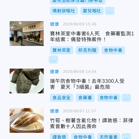
嬰兒型肥厚性幽門狹窄症
噴射狀嘔吐
嬰兒嘔吐
...
健康
2026/06/09 15:48
寶林茶室中毒害6人死 食藥署監測1
年結案：偶發特殊案件！
寶林茶室
邦克列酸
食物中毒
...
健康
2026/06/08 14:04
端午防食物中毒！去年3300人受
害 夏天「3細菌」最危險
食品安全
食藥署
食物中毒
...
健康
2026/06/07 11:37
竹筍、樹薯含氰化物！譚敦慈：菲律
賓曾數十人因此喪命
譚敦慈
食物中毒
天然毒素
...