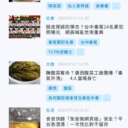
隔夜菜
仙人掌桿菌
食藥署
...
社會
2026/07/17 15:30
臉皮厚過防彈衣？台中毒駕14名累犯
照曝光 網高喊亂世用重典
毒駕累犯名單
台中毒駕
TCPB波麗士
...
大陸
2026/07/17 11:05
醃酸菜奪命？廣西酸菜工廠驚傳「毒
氣外洩」 4人當場身亡
廣西
酸菜
為何酸菜場會發生毒氣中毒
...
生活
2026/07/16 16:51
食安快篩「免安裝網頁版」安全？平
台急澄清：一次性比對不留存