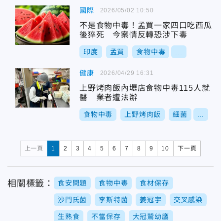
國際
2026/05/02 10:50
不是食物中毒！孟買一家四口吃西瓜
後猝死 今案情反轉恐涉下毒
印度
孟買
食物中毒
...
健康
2026/04/29 16:31
上野烤肉飯內壢店食物中毒115人就
醫 業者遭法辦
食物中毒
上野烤肉飯
細菌
...
上一頁
1
2
3
4
5
6
7
8
9
10
下一頁
相關標籤：
食安問題
食物中毒
食材保存
沙門氏菌
李斯特菌
姜冠宇
交叉感染
生熟食
不當保存
大冠鷲幼鷹