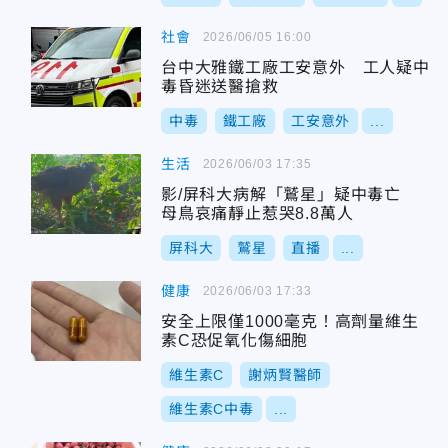
社會
2026/06/05 16:00
台中大雅鐵工廠工安意外 工人疑中
毒昏迷送醫搶救
中毒
鐵工廠
工安意外
...
生活
2026/06/03 17:35
影/屏科大病解「鷲星」疑中毒亡
母鳥哀痛靜止惹哭8.8萬人
屏科大
鷲星
直播
...
健康
2026/06/03 17:33
安全上限僅1000毫克！高劑量維生
素C恐促氧化傷細胞
維生素C
謝炳賢醫師
維生素C中毒
...