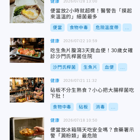
健康
2026/07/28 13:00
便當放2小時就超標！醫警告「摸起
來溫溫的」細菌最多
便當
食物中毒
危險溫度帶
...
健康
2026/07/22 10:59
吃生魚片腹瀉3天竟血便！30歲女確
診沙門氏桿菌住院
沙門氏桿菌
生魚片
血便
...
健康
2026/07/21 11:32
砧板不分生熟食？小心把大腸桿菌吃
下肚！
食物中毒
砧板
消毒
...
健康
2026/07/18 10:50
便當放冰箱隔天吃安全嗎？食藥署示
警「澱粉類」最危險