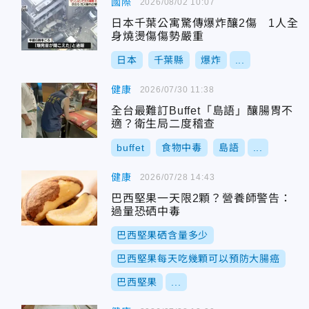
國際
2026/08/02 10:07
日本千葉公寓驚傳爆炸釀2傷 1人全
身燒燙傷傷勢嚴重
日本
千葉縣
爆炸
...
健康
2026/07/30 11:38
全台最難訂Buffet「島語」釀腸胃不
適？衛生局二度稽查
buffet
食物中毒
島語
...
健康
2026/07/28 14:43
巴西堅果一天限2顆？營養師警告：
過量恐硒中毒
巴西堅果硒含量多少
巴西堅果每天吃幾顆可以預防大腸癌
巴西堅果
...