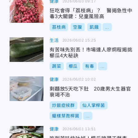
健康
2026/06/03 09:17
狂吃會得「荔枝病」？ 醫揭急性中
毒3大關鍵：兒童風險高
荔枝病
空腹
飢餓
...
生活
2026/06/02 15:25
有苦味先別丟！市場達人廖炯程揭挑
櫛瓜4大秘訣
蔬菜
櫛瓜
有毒
...
健康
2026/06/02 10:02
剩麵放5天吃下肚 20歲男大生器官
衰竭不治
炒飯症候群
仙人掌桿菌
蠟樣芽孢桿菌
...
健康
2026/06/01 13:51