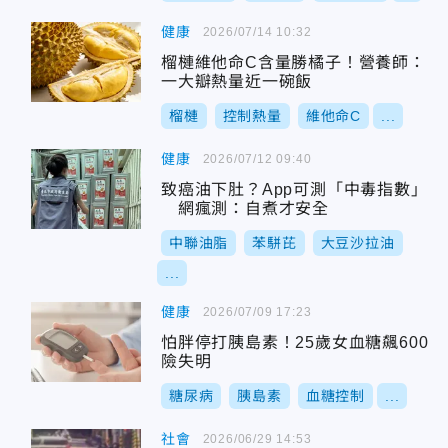
健康
2026/07/14 10:32
榴槤維他命C含量勝橘子！營養師：
一大瓣熱量近一碗飯
榴槤
控制熱量
維他命C
...
健康
2026/07/12 09:40
致癌油下肚？App可測「中毒指數」
網瘋測：自煮才安全
中聯油脂
苯駢芘
大豆沙拉油
...
健康
2026/07/09 17:23
怕胖停打胰島素！25歲女血糖飆600
險失明
糖尿病
胰島素
血糖控制
...
社會
2026/06/29 14:53