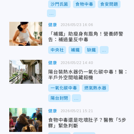
沙門氏菌
食物中毒
食安問題
...
健康
2026/05/23 16:06
「補鐵」助瘦身有眉角！營養師警
告：補過量反中毒
中央社
補鐵
缺鐵
...
健康
2026/05/22 14:40
陽台裝熱水器仍一氧化碳中毒！醫：
半戶外空間暗藏殺機
一氧化碳中毒
燃氣熱水器
陽台封閉
...
健康
2026/05/21 15:21
食物中毒還是吃壞肚子？醫教「5步
驟」緊急判斷