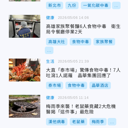
新北市
九份
一氧化碳中毒
...
健康
2026/05/06 14:06
高雄家族聚餐釀6人食物中毒 衛生
局令餐廳停業2天
高雄大社
食物中毒
家族聚餐
...
生活
2026/05/05 21:39
大直「泰市場」驚傳食物中毒！7人
吐瀉1人諾羅 晶華集團回應了
泰市場
食物中毒
晶華酒店
健康
2026/05/05 11:14
梅雨季來襲！老鼠藥竟藏2大危機
醫揭「這件事」最危險
漢他病毒
老鼠藥
梅雨季
...