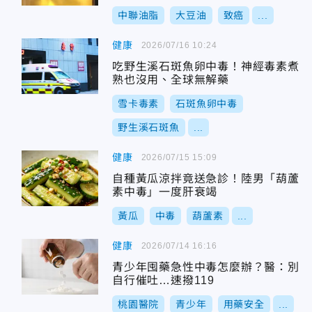
中聯油脂
大豆油
致癌
...
健康
2026/07/16 10:24
吃野生溪石斑魚卵中毒！神經毒素煮
熟也沒用、全球無解藥
雪卡毒素
石斑魚卵中毒
野生溪石斑魚
...
健康
2026/07/15 15:09
自種黃瓜涼拌竟送急診！陸男「葫蘆
素中毒」一度肝衰竭
黃瓜
中毒
葫蘆素
...
健康
2026/07/14 16:16
青少年囤藥急性中毒怎麼辦？醫：別
自行催吐…速撥119
桃園醫院
青少年
用藥安全
...