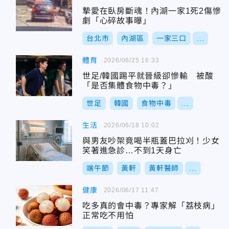
摯愛在臥房斷魂！內湖一家1死2傷慘
劇「心碎故事曝」
台北市
內湖區
一家三口
...
體育
2026/06/25 16:33
世足/韓國踢平就晉級卻慘輸 被酸
「是否集體食物中毒？」
世足
韓國
食物中毒
...
生活
2026/06/18 10:02
與男友吵架竟喝半瓶蓋巴拉刈！少女
笑著進急診…不到1天身亡
端午節
黃軒
黃軒醫師
...
健康
2026/06/17 11:47
吃多真的會中毒？專家解「荔枝病」
正常吃不用怕