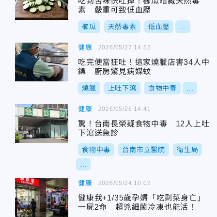
吃到苦味快吐掉！櫛瓜暗藏天然毒
素 嚴重可致低血壓
櫛瓜
天然毒素
低血壓
...
健康
2026/05/27 14:52
吃完便當狂吐！這家燒臘店害34人中
鏢 廚房驚見病媒蚊
燒臘
上吐下瀉
食物中毒
...
健康
2026/05/26 14:41
驚！台南長榮疑食物中毒 12人上吐
下瀉送急診
食物中毒
台南市立醫院
衛生局
...
健康
2026/05/24 10:02
健康我+1/35歲孕婦「吃剩菜身亡」
一屍2命 超兇細菌冷凍也能活！