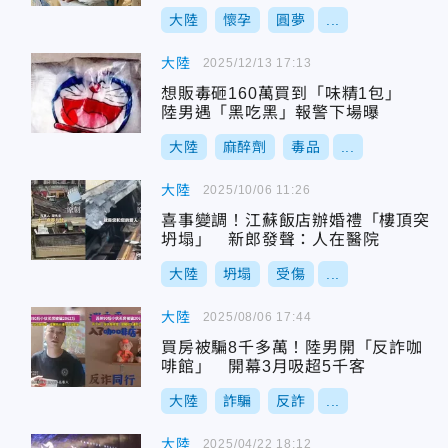
大陸
懷孕
圓夢
...
大陸
2025/12/13 17:13
想販毒砸160萬買到「味精1包」
陸男遇「黑吃黑」報警下場曝
大陸
麻醉劑
毒品
...
大陸
2025/10/06 11:26
喜事變調！江蘇飯店辦婚禮「樓頂突
坍塌」 新郎發聲：人在醫院
大陸
坍塌
受傷
...
大陸
2025/08/06 17:44
買房被騙8千多萬！陸男開「反詐咖
啡館」 開幕3月吸超5千客
大陸
詐騙
反詐
...
大陸
2025/04/22 18:12