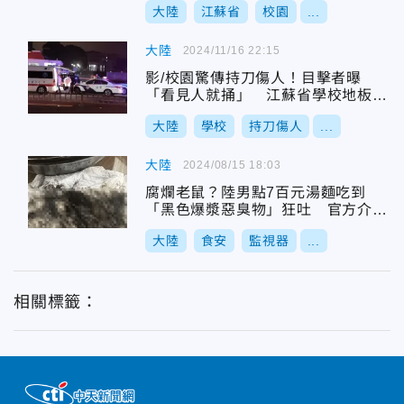
大陸
江蘇省
校園
...
大陸
2024/11/16 22:15
影/校園驚傳持刀傷人！目擊者曝
「看見人就捅」 江蘇省學校地板噴
灑血跡
大陸
學校
持刀傷人
...
大陸
2024/08/15 18:03
腐爛老鼠？陸男點7百元湯麵吃到
「黑色爆漿惡臭物」狂吐 官方介入
調查
大陸
食安
監視器
...
相關標籤：