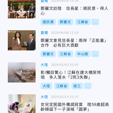
要聞
2026/04/08 14:04
鄭麗文訪陸 信長星：順民意、得人
心
國民黨
鄭麗文
江蘇省
...
要聞
2026/04/08 13:26
鄭麗文會見信長星：兩岸「正能量」
合作 必有巨大貢獻
鄭麗文
江蘇省
中山陵
...
大陸
2026/02/03 10:05
影/觸目驚心！江蘇在建大橋突垮
塌 多人落水「2死3失聯」
大陸
江蘇省
施工
...
大陸
2026/01/14 10:25
女兒定居國外備感寂寞 陸59歲超高
齡婦誕下一子淚喊「圓夢」