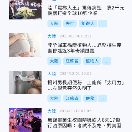
陸「電梯大王」驚傳病逝 靠2千元
機器打造全球10強企業
大陸
去世
創辦人
...
大陸
2025/01/06 08:11
陸孕婦車禍變植物人…尪堅持生產
妻昏迷近3年奇蹟甦醒
大陸
江蘇省
植物人
...
大陸
2024/12/01 10:07
揚州男長期便秘 上廁所「太用力」
…左眼竟突然失明了
大陸
江蘇省
便秘
...
大陸
2024/11/17 07:05
無錫畢業生校園隨機砍人8死17傷
行凶原因曝：考試不及格、對實習報
酬不滿