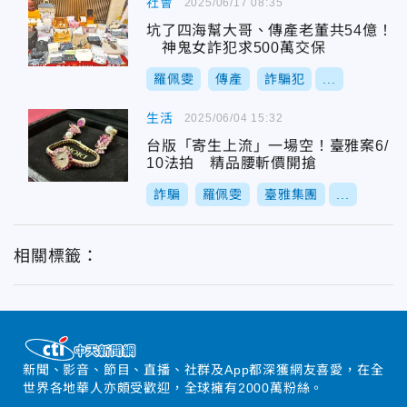
社會
2025/06/17 08:35
坑了四海幫大哥、傳產老董共54億！
神鬼女詐犯求500萬交保
羅佩雯
傳產
詐騙犯
...
生活
2025/06/04 15:32
台版「寄生上流」一場空！臺雅案6/
10法拍 精品腰斬價開搶
詐騙
羅佩雯
臺雅集團
...
相關標籤：
新聞、影音、節目、直播、社群及App都深獲網友喜愛，在全
世界各地華人亦頗受歡迎，全球擁有2000萬粉絲。