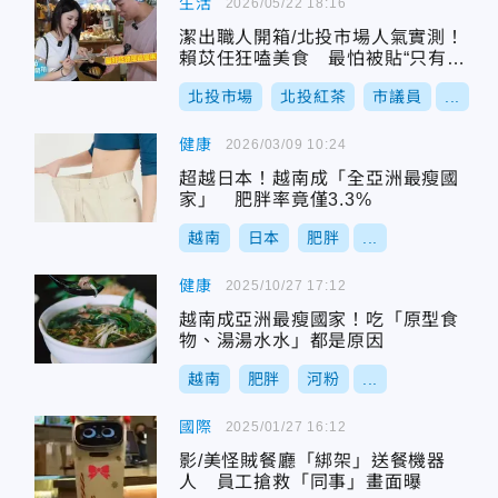
生活
2026/05/22 18:16
潔出職人開箱/北投市場人氣實測！
賴苡任狂嗑美食 最怕被貼“只有帥”
標籤
北投市場
北投紅茶
市議員
...
健康
2026/03/09 10:24
超越日本！越南成「全亞洲最瘦國
家」 肥胖率竟僅3.3%
越南
日本
肥胖
...
健康
2025/10/27 17:12
越南成亞洲最瘦國家！吃「原型食
物、湯湯水水」都是原因
越南
肥胖
河粉
...
國際
2025/01/27 16:12
影/美怪賊餐廳「綁架」送餐機器
人 員工搶救「同事」畫面曝