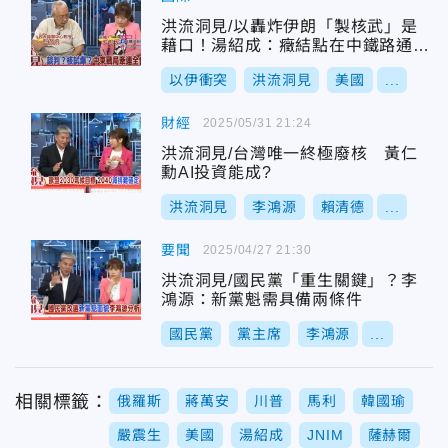
洪流洞見/以轟炸伊朗「製核武」是
藉口！湯紹成：癥結點在中鐵路通車
了！
以伊衝突
洪流洞見
美國
...
財經
2025/05/31 21:24
洪流洞見/台灣唯一終極廢核 黃仁
勳AI投資能成?
洪流洞見
李鴻源
賴清德
...
要聞
2025/04/27 21:30
洪流洞見/國民黨「重生關鍵」？李
鴻源：新黨魁需具備兩條件
國民黨
黨主席
李鴻源
...
相關標籤：
俄羅斯
蔣萬安
川普
馬利
韓國瑜
嚴震生
美國
湯紹成
JNIM
薩赫爾