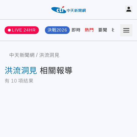
LIVE 24HR
決戰2026
即時
熱門
要聞
社會
娛樂
中天新聞網
洪流洞見
洪流洞見
相關報導
有
10
項結果