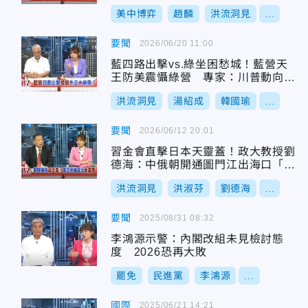
美中博弈
趙麟
洪流洞見
...
要聞
2026/06/20 11:00
藍四路出擊vs.綠坐困愁城！藍營天
王防美震懾綠營 專家：川普動向恐
成賴政府最大危機
洪流洞見
湯紹成
韓國瑜
...
要聞
2026/06/12 20:01
習金會直擊日本天靈蓋！政大教授劉
德海：中俄朝開通圖門江出海口「氣
就通了」
洪流洞見
洪淑芬
劉德海
...
要聞
2025/08/31 08:32
李鴻源示警：內閣改組未見檢討態
度 2026恐再大敗
罷免
民進黨
李鴻源
...
國際
2025/06/21 14:21