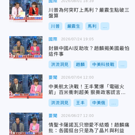
國際
2026/08/01 18:39
川普為何突盯上馬利？嚴震生點破三
盤算
川普
嚴震生
馬利
...
國際
2026/07/24 19:05
封鎖中國AI反助攻？趙麟揭美國最怕
這件事
洪流洞見
趙麟
中美科技戰
...
要聞
2026/07/04 12:00
中美航太決戰！王丰驚爆「電磁火
箭」百米衝刺超美 狠撕政客謊言：
美日絕不挺台
洪流洞見
王丰
中美俄
...
要聞
2026/06/27 12:00
情聖卡薩諾瓦只戀愛不結婚！趙麟痛
批：各國挺台只是為了晶片與利益