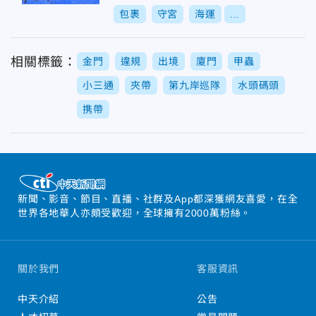
包裹
守宮
海運
...
相關標籤：
金門
違規
出境
廈門
甲蟲
小三通
夾帶
第九岸巡隊
水頭碼頭
携帶
新聞、影音、節目、直播、社群及App都深獲網友喜愛，在全
世界各地華人亦頗受歡迎，全球擁有2000萬粉絲。
關於我們
客服資訊
中天介紹
公告