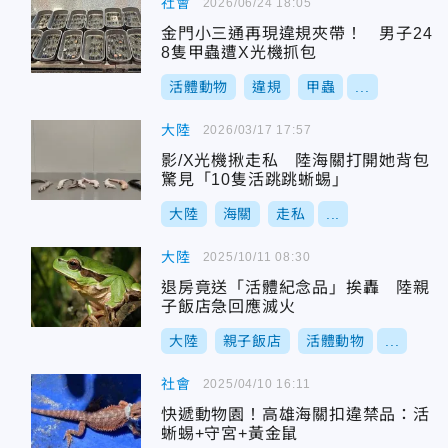
社會
2026/06/24 18:05
金門小三通再現違規夾帶！ 男子24
8隻甲蟲遭X光機抓包
活體動物
違規
甲蟲
...
大陸
2026/03/17 17:57
影/X光機揪走私 陸海關打開她背包
驚見「10隻活跳跳蜥蜴」
大陸
海關
走私
...
大陸
2025/10/11 08:30
退房竟送「活體紀念品」挨轟 陸親
子飯店急回應滅火
大陸
親子飯店
活體動物
...
社會
2025/04/10 16:11
快遞動物園！高雄海關扣違禁品：活
蜥蜴+守宮+黃金鼠