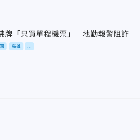
取佛牌「只買單程機票」 地勤報警阻詐
國
高雄
...