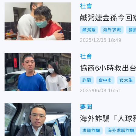
社會
鹹粥嬤金孫今回
鹹粥嬤
海外求職
豬
2025/12/05 18:49
社會
協商6小時救出
詐騙
台中市
女大生
2025/06/08 16:51
要聞
海外詐騙「人球
求職詐騙
海外求職詐騙