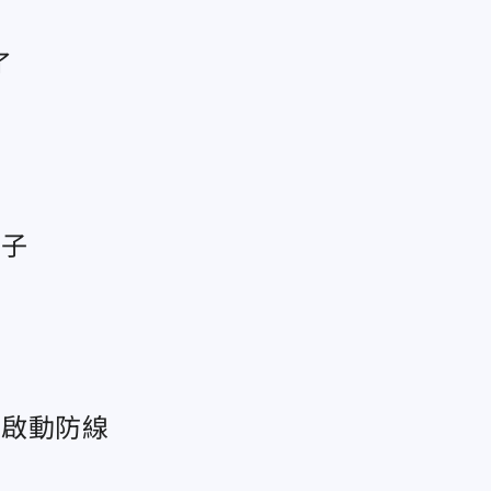
了
孩子
刻啟動防線