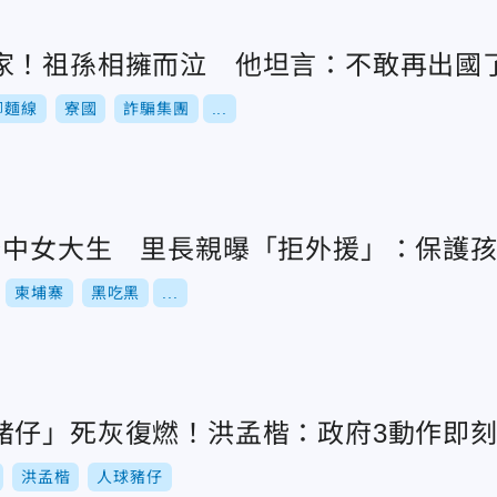
家！祖孫相擁而泣 他坦言：不敢再出國
腳麵線
寮國
詐騙集團
...
台中女大生 里長親曝「拒外援」：保護
柬埔寨
黑吃黑
...
豬仔」死灰復燃！洪孟楷：政府3動作即
洪孟楷
人球豬仔