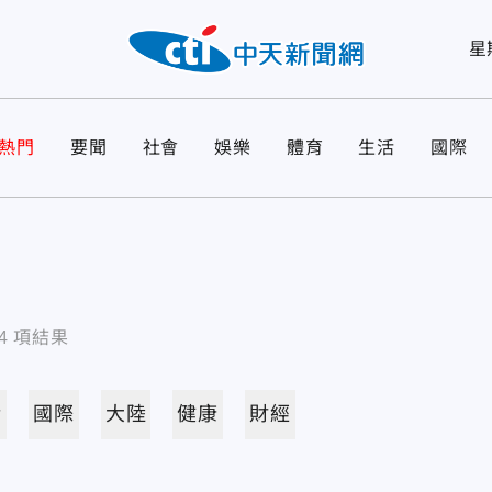
星
熱門
要聞
社會
娛樂
體育
生活
國際
4
項結果
活
國際
大陸
健康
財經