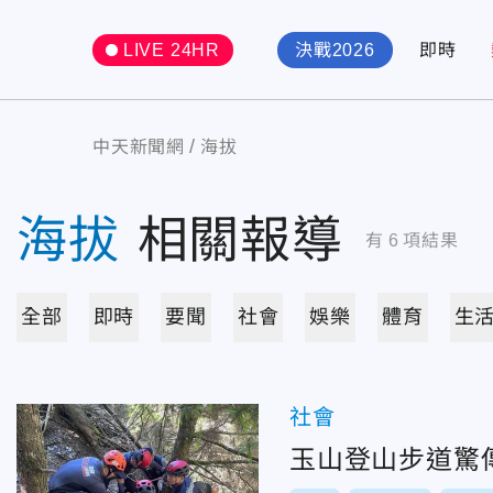
LIVE 24HR
決戰2026
即時
中天新聞網
海拔
海拔
相關報導
有
6
項結果
全部
即時
要聞
社會
娛樂
體育
生
社會
玉山登山步道驚傳