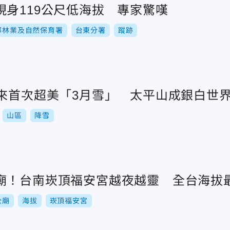
現身119公尺低海拔 專家驚嘆
部林業及自然保育署
台東分署
蹤跡
年來首次超美「3月雪」 太平山成銀白世
山區
降雪
廟！台南崁頂福安宮越夜越靈 全台海拔
公廟
海拔
崁頂福安宮