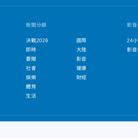
新聞分類
影音
決戰2026
國際
24
即時
大陸
影音
要聞
影音
社會
健康
娛樂
財經
體育
生活
中天新聞網版權所有 © 2022 CTiTV Inc. all Right
China Times Group