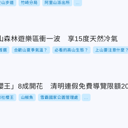
登山步道
竹崎分局
阿里山派出所
...
山森林遊樂區衝一波 享15度天然冷氣
首選
合歡山夏季氣溫？
必看的高山生態？
上山要注意什麼
櫻王」8成開花 清明連假免費導覽限額2
霧社櫻王
山椒魚
雪霸國家公園管理處
...