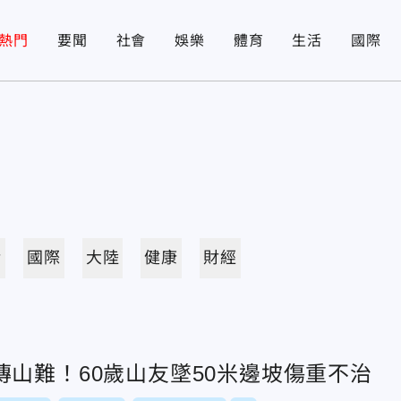
熱門
要聞
社會
娛樂
體育
生活
國際
活
國際
大陸
健康
財經
山難！60歲山友墜50米邊坡傷重不治