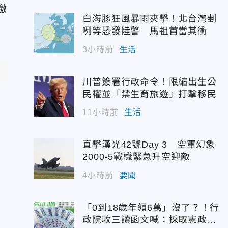
繳
白海豚狂風暴雨夾擊！北台灣剉
咧等恐發陸警 馬祖首當其衝
3小時前
生活
川普簽署行政命令！限縮出生公
民權並「禁生育旅遊」打擊移民
11小時前
生活
直擊漢光42號Day 3 空軍幻象
2000-5戰機緊急升空迎敵
4小時前
要聞
「0到18歲年領6萬」沒了？！行
政院收三讀函文喊：採取憲政作