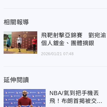
相關報導
飛靶射擊亞錦賽 劉宛渝
個人鍍金、團體摘銀
2026/01/21 07:48
延伸閱讀
NBA/氣到把手機丟
飛！布朗首揭被交易