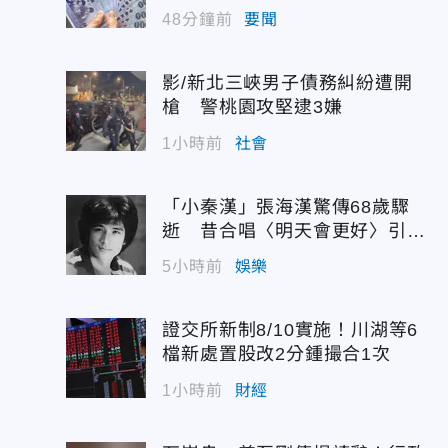
為
48分鐘前
要聞
影/新北三峽男子債務糾紛遭開
槍 警桃園攻堅逮3嫌
1小時前
社會
「小秦漢」張海漢驚傳68歲驟
逝 昔合唱〈明天會更好〉引追
憶
5小時前
娛樂
證交所新制8/10實施！川湖等6
檔新處置股改2分鍾撮合1次
1小時前
財經