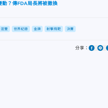
變動？傳FDA局長將被撤換
混雙
世界紀錄
金牌
射擊飛靶
決賽
分享：