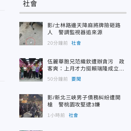
社會
影/士林路邊天降麻將牌險砸路
人 警調監視器追來源
20分鐘前
社會
伍麗華胞兄范織欽遭辦貪污 政
客爽：上月才力挺賴瑞隆成立後
援會
50分鐘前
要聞
影/新北三峽男子債務糾紛遭開
槍 警桃園攻堅逮3嫌
！
1小時前
社會