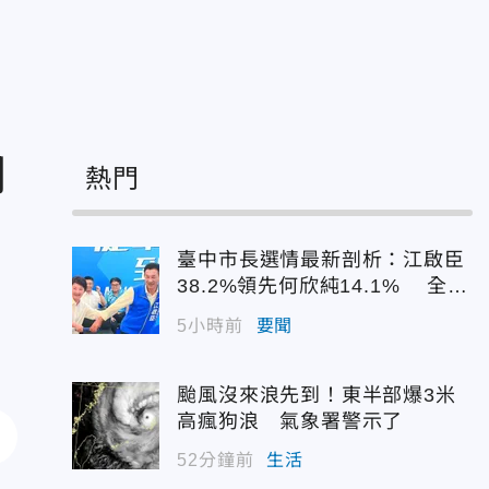
向
熱門
臺中市長選情最新剖析：江啟臣
38.2%領先何欣純14.1% 全世
代支持度全面居首
5小時前
要聞
颱風沒來浪先到！東半部爆3米
高瘋狗浪 氣象署警示了
52分鐘前
生活