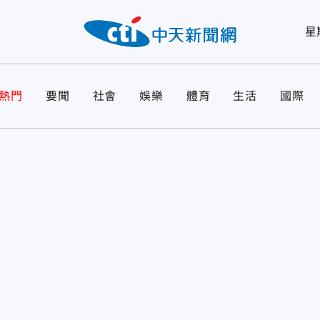
星
熱門
要聞
社會
娛樂
體育
生活
國際