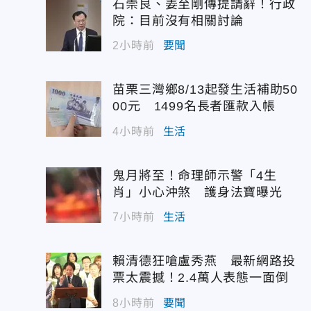
石崇良、姜至剛傳提請辭！行政
院：目前沒有相關討論
2小時前
要聞
苗栗三灣鄉8/13起發生活補助50
00元 1499名長者匯款入帳
4小時前
生活
鬼月將至！命理師示警「4生
肖」小心沖煞 護身法寶曝光
7小時前
生活
賴清德狂嗆盧秀燕 最新網路投
票太震撼！2.4萬人表態一面倒
8小時前
要聞