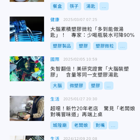
餐盒
筷子
湯匙
...
健康
2025/03/07 07:25
大腦累積塑膠微粒「多到能做湯
匙」！ 專家：少喝瓶裝水可降90%
塑膠製品
塑膠
塑膠微粒
...
國際
2025/02/05 10:59
失智翻倍！美研究證實「大腦裝塑
膠」 含量等同一支塑膠湯匙
大腦
微塑膠
塑膠
...
生活
2025/01/27 20:30
超噁！新竹20年老店 驚見「老闆娘
對嘴嘗味道」再端上桌
城隍廟
老闆娘
對嘴
...
生活
2024/12/09 20:08