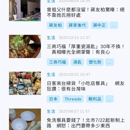
生活
2026/08/04 16:54
曾祖父什麼都沒留！蔣友柏驚曝：絕
不靠姓氏撈好處
蔣友柏
蔣家後代
蔣中正
...
生活
2025/12/15 12:37
三商巧福「厚重瓷湯匙」30年不換！
真相曝光全網掌聲：有良心
三商巧福
湯匙
塑化劑
...
生活
2025/10/31 10:47
日客來台掃貨「小吃店餐具」 網友
狂讚：很有台灣味
日本
Threads
戰利品
...
生活
2025/06/27 11:57
免洗餐具要錢了！北市7/22起新制上
路 網怒：出門要帶多少東西