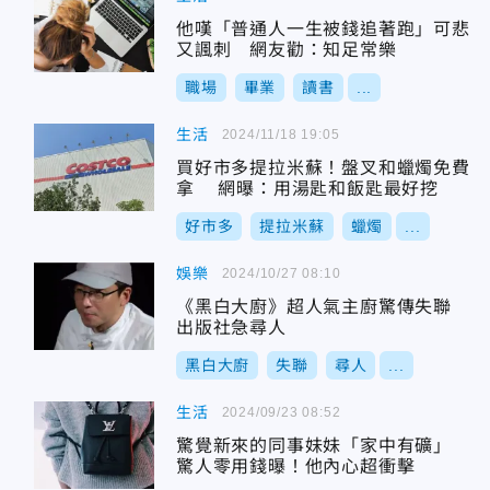
他嘆「普通人一生被錢追著跑」可悲
又諷刺 網友勸：知足常樂
職場
畢業
讀書
...
生活
2024/11/18 19:05
買好市多提拉米蘇！盤叉和蠟燭免費
拿 網曝：用湯匙和飯匙最好挖
好市多
提拉米蘇
蠟燭
...
娛樂
2024/10/27 08:10
《黑白大廚》超人氣主廚驚傳失聯
出版社急尋人
黑白大廚
失聯
尋人
...
生活
2024/09/23 08:52
驚覺新來的同事妹妹「家中有礦」
驚人零用錢曝！他內心超衝擊