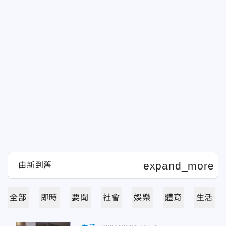
全部
即時
要聞
社會
娛樂
體育
生活