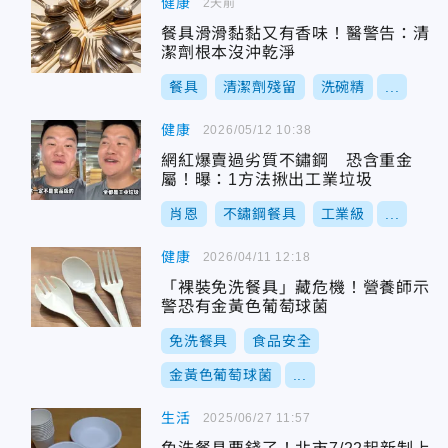
健康
2天前
餐具滑滑黏黏又有香味！醫警告：清
潔劑根本沒沖乾淨
餐具
清潔劑殘留
洗碗精
...
健康
2026/05/12 10:38
網紅爆賣過劣質不鏽鋼 恐含重金
屬！曝：1方法揪出工業垃圾
肖恩
不鏽鋼餐具
工業級
...
健康
2026/04/11 12:18
「裸裝免洗餐具」藏危機！營養師示
警恐有金黃色葡萄球菌
免洗餐具
食品安全
金黃色葡萄球菌
...
生活
2025/06/27 11:57