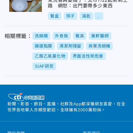
免洗餐具要錢了！北市7/22起新制上
路 網怒：出門要帶多少東西
餐盒
筷子
湯匙
...
相關標籤：
洗碗精
外食族
餐具
黃軒醫師
腸道黏膜
清潔劑殘留
商業洗碗機
乙醇乙氧基化物
界面活性劑危害
SIAF研究
新聞、影音、節目、直播、社群及App都深獲網友喜愛，在全
世界各地華人亦頗受歡迎，全球擁有2000萬粉絲。