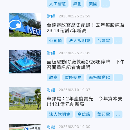
人工智慧
緯創
美國
...
財經
2026/02/25 22:59
台達電改寫歷史紀錄！去年每股純益
23.14元創7年新高
公司債
法人說明會
台達電
...
財經
2026/02/25 22:39
面板驅動IC廠敦泰2/26起停牌 下午
召開重訊記者會說明
敦泰
暫停交易
面板驅動IC
...
財經
2026/02/10 19:37
華邦電：2年產能賣光 今年資本支
出421億元創新高
法人說明會
高雄廠
華邦電
...
財經
2026/02/03 19:30