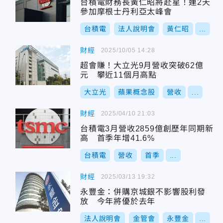
台積電財務長黃仁昭將赴星！連2天
參加摩根士丹利亞太峰會
台積電
法人說明會
黃仁昭
...
財經
2025/10/05 14:28
超會賺！大立光9月營收突破62億
元 攀近11個月高點
大立光
蘋果概念股
營收
...
財經
2025/04/10 21:03
台積電3月營收2859億創歷年同期新
高 首季年增41.6%
台積電
營收
首季
...
財經
2025/03/13 19:32
永豐金：併購京城銀不影響股利發
放 今年將優於去年
法人說明會
金管會
永豐金
...