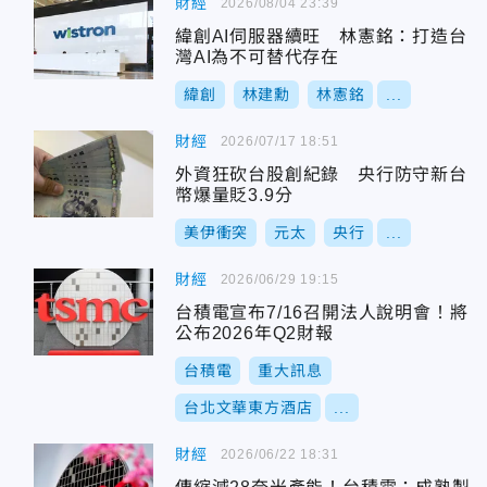
財經
2026/08/04 23:39
緯創AI伺服器續旺 林憲銘：打造台
灣AI為不可替代存在
緯創
林建勳
林憲銘
...
財經
2026/07/17 18:51
外資狂砍台股創紀錄 央行防守新台
幣爆量貶3.9分
美伊衝突
元太
央行
...
財經
2026/06/29 19:15
台積電宣布7/16召開法人說明會！將
公布2026年Q2財報
台積電
重大訊息
台北文華東方酒店
...
財經
2026/06/22 18:31