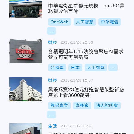
中華電衛星拚億元規模 pre-6G業
務營收估百億
OneWeb
人工智慧
中華電信
...
財經
2025/12/26 22:03
台積電明年1/15法說會聚焦AI需求
營收可望再創新高
台積電
日本
人工智慧
...
財經
2025/12/23 12:57
興采斥資23億元打造智慧染整新廠
產能上看3600萬碼
興采實業
染整廠
法人說明會
...
生活
2025/11/14 20:28