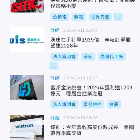
傳縮減28奈米產能！台積電：成熟製
程策略不變
台積電
聯電
世界先進
...
財經
2026/06/11 22:06
漢唐在手訂單1939億 辛耘訂單展
望達2028年
法人說明會
辛耘
晶圓代工廠
...
財經
2026/03/16 15:57
富邦金法說會！2025年獲利逾1209
億元 穩居金控業之冠
法人說明會
富邦金控
台股
財經
2026/03/13 20:32
緯創：今年營收高雙位數成長 美國
廠首季底交貨