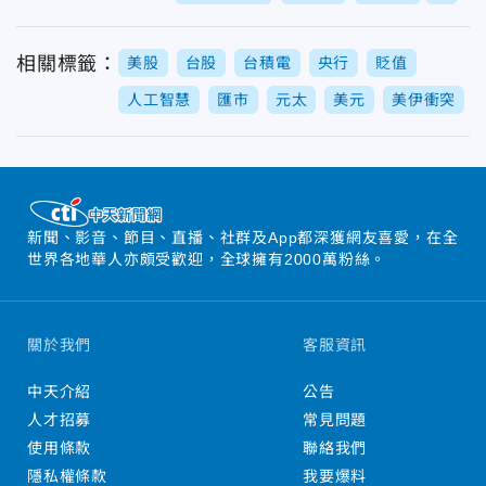
相關標籤：
美股
台股
台積電
央行
貶值
人工智慧
匯市
元太
美元
美伊衝突
新聞、影音、節目、直播、社群及App都深獲網友喜愛，在全
世界各地華人亦頗受歡迎，全球擁有2000萬粉絲。
關於我們
客服資訊
中天介紹
公告
人才招募
常見問題
使用條款
聯絡我們
隱私權條款
我要爆料