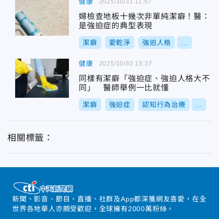
健康
2025/10/31 11:57
婦檢查地板十幾次非單純潔癖！醫：
是強迫症的典型表現
潔癖
愛乾淨
強迫人格
...
健康
2025/10/30 15:37
同樣有潔癖「強迫症、強迫人格大不
同」 醫師舉例一比就懂
潔癖
強迫症
認知行為治療
...
相關標籤：
新聞、影音、節目、直播、社群及App都深獲網友喜愛，在全
世界各地華人亦頗受歡迎，全球擁有2000萬粉絲。