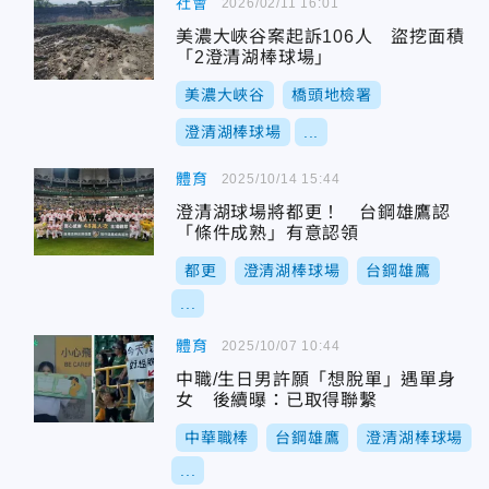
社會
2026/02/11 16:01
美濃大峽谷案起訴106人 盜挖面積
「2澄清湖棒球場」
美濃大峽谷
橋頭地檢署
澄清湖棒球場
...
體育
2025/10/14 15:44
澄清湖球場將都更！ 台鋼雄鷹認
「條件成熟」有意認領
都更
澄清湖棒球場
台鋼雄鷹
...
體育
2025/10/07 10:44
中職/生日男許願「想脫單」遇單身
女 後續曝：已取得聯繫
中華職棒
台鋼雄鷹
澄清湖棒球場
...