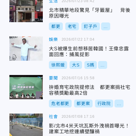
生活
2026/07/23 08:42
北市精華地段驚見「牙籤屋」 背後
原因曝光
都更
老宅
釘子戶
...
娛樂
2026/07/22 17:04
大S被爆生前想移居韓國！王偉忠露
面回應：捕風捉影
徐熙媛
大S
S媽
...
要聞
2026/07/16 15:58
拚婚育宅政院提修法 都更案捐社宅
容積獎勵最高2倍
危老都更
都更案
行政院
...
社會
2026/07/08 17:16
影/北市4米天坑瓦斯外洩禍首曝光！
建案工地挖連續壁釀禍