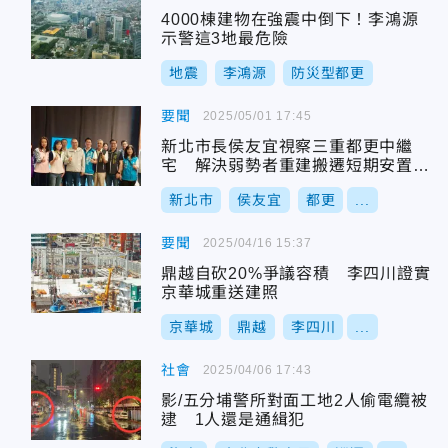
4000棟建物在強震中倒下！李鴻源
示警這3地最危險
地震
李鴻源
防災型都更
要聞
2025/05/01 17:45
新北市長侯友宜視察三重都更中繼
宅 解決弱勢者重建搬遷短期安置問
題
新北市
侯友宜
都更
...
要聞
2025/04/16 15:37
鼎越自砍20%爭議容積 李四川證實
京華城重送建照
京華城
鼎越
李四川
...
社會
2025/04/06 17:43
影/五分埔警所對面工地2人偷電纜被
逮 1人還是通緝犯