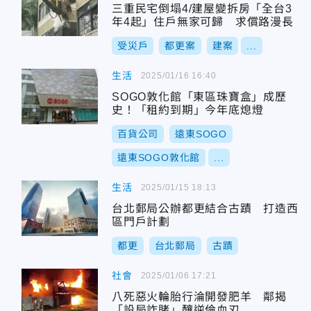
三重民宅倒塌4/建屋變拆房「全台3
年4起」住戶無家可歸 求償路漫長
受災戶
都更案
建案
...
生活
2025/01/16 16:40
SOGO敦化館「東區珠寶盒」成歷
史！「租約到期」今年底熄燈
百貨公司
遠東SOGO
遠東SOGO敦化館
...
生活
2025/01/15 18:13
台北郵局公辦都更結合古蹟 打造西
區門戶計劃
都更
台北郵局
古蹟
社會
2025/01/06 17:21
八死惡火輪胎行淪開發肥羊 鄰揭
「設局詐賭」釀逆倫血刃