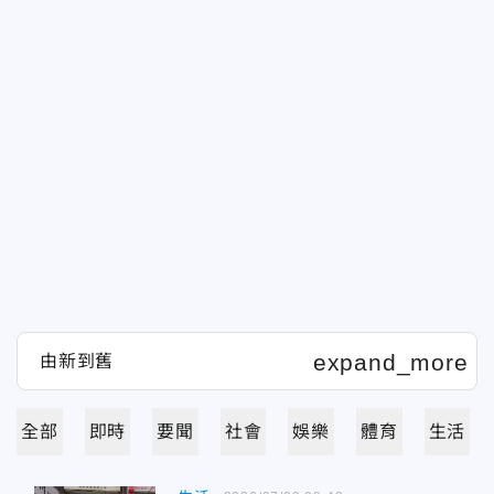
全部
即時
要聞
社會
娛樂
體育
生活