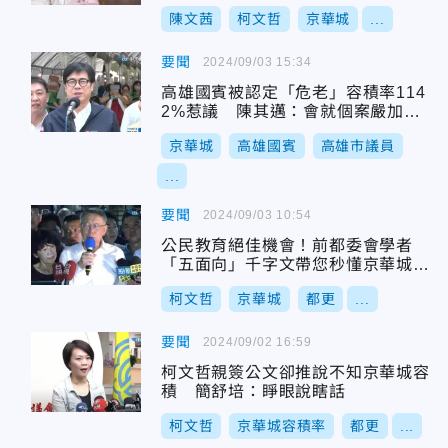
生
陳文茜
柯文哲
京華城
...
要聞
2024/09/03 15:34
高雄國賓被認定「危老」容積率114
2%惹議 陳其邁：會就個案嚴加審
查
京華城
高雄國賓
高雄市議員
...
要聞
2024/09/03 10:54
公民教育絕佳機會！前都委會學者
「五面向」千字文帶您秒懂京華城案
爭議
柯文哲
京華城
都更
...
要聞
2024/09/02 16:59
柯文哲親簽公文卻推說不知京華城容
積 簡舒培：睜眼說瞎話
柯文哲
京華城容積率
都更
...