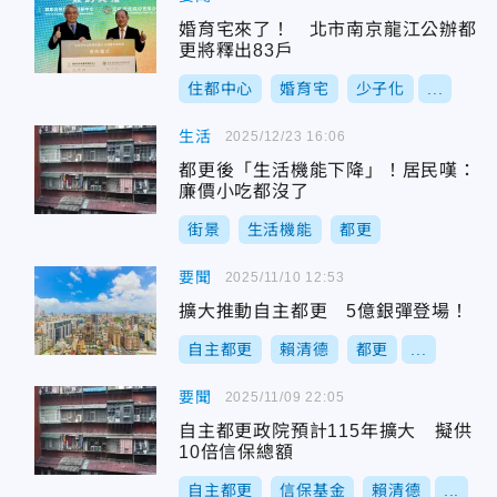
婚育宅來了！ 北市南京龍江公辦都
更將釋出83戶
住都中心
婚育宅
少子化
...
生活
2025/12/23 16:06
都更後「生活機能下降」！居民嘆：
廉價小吃都沒了
街景
生活機能
都更
要聞
2025/11/10 12:53
擴大推動自主都更 5億銀彈登場！
自主都更
賴清德
都更
...
要聞
2025/11/09 22:05
自主都更政院預計115年擴大 擬供
10倍信保總額
自主都更
信保基金
賴清德
...