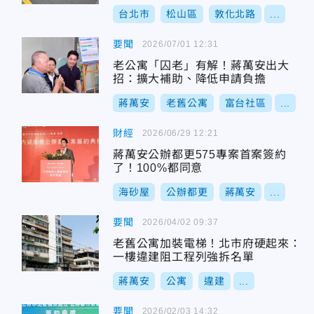
台北市
松山區
敦化北路
...
要聞
2026/07/01 12:31
老公寓「囚老」有解！蔣萬安出大
招：擴大補助、降低申請負擔
蔣萬安
老舊公寓
富台社區
...
財經
2026/06/29 12:21
蔣萬安公辦都更575專案首案簽約
了！100%都同意
海砂屋
公辦都更
蔣萬安
...
要聞
2026/04/02 09:37
老舊公寓加裝電梯！北市府硬起來：
一樓違建阻工程列強拆名單
蔣萬安
公寓
違建
...
要聞
2026/02/03 14:32