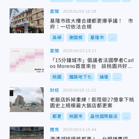
要聞
2025/11/04 10:38
基隆市政大樓合建都更爆爭議！ 市
府：一切依法合規
吳崢
謝國樑
基隆市
...
要聞
2025/10/23 13:17
「15分鐘城市」倡議者法國學者Carl
os Moreno首度來台 談桃園共好城
市規劃 論壇報名開跑 報名搶先聽
桃園
鐵路地下化
論壇
...
桃鐵路地下化藍圖
財經
2025/10/19 11:22
老飯店拆掉重練！鉅陞砸27億拿下桃
園史上規模最大飯店都更案
都更
桃園市
晶悅國際飯店
...
體育
2025/10/14 15:44