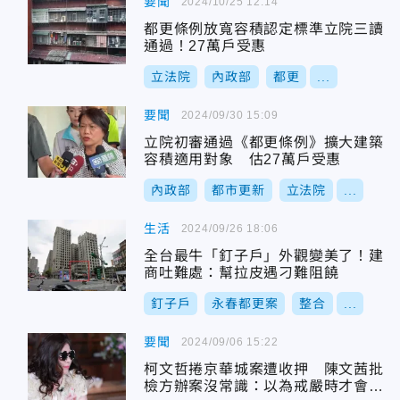
要聞
2024/10/25 12:14
都更條例放寬容積認定標準立院三讀
通過！27萬戶受惠
立法院
內政部
都更
...
要聞
2024/09/30 15:09
立院初審通過《都更條例》擴大建築
容積適用對象 估27萬戶受惠
內政部
都市更新
立法院
...
生活
2024/09/26 18:06
全台最牛「釘子戶」外觀變美了！建
商吐難處：幫拉皮遇刁難阻饒
釘子戶
永春都更案
整合
...
要聞
2024/09/06 15:22
柯文哲捲京華城案遭收押 陳文茜批
檢方辦案沒常識：以為戒嚴時才會發