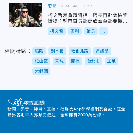
要聞
2024/09/01 16:47
柯文哲涉貪遭聲押 館長再赴北檢聲
援嗆：縣市首長都更敢蓋章都要抓去
關？
柯文哲
圖利
館長
...
相關標籤：
塌陷
副市長
敦化北路
連續壁
松山區
天坑
開挖
台北市
工地
大範圍
新聞、影音、節目、直播、社群及App都深獲網友喜愛，在全
世界各地華人亦頗受歡迎，全球擁有2000萬粉絲。