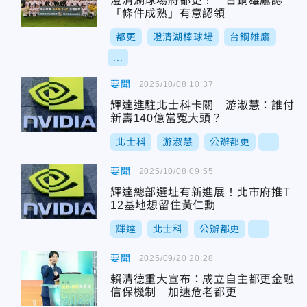
澄清湖球場將都更！ 台鋼雄鷹認
「條件成熟」有意認領
都更
澄清湖棒球場
台鋼雄鷹
...
要聞
2025/10/08 10:37
輝達進駐北士科卡關 游淑慧：誰付
新壽140億當冤大頭？
北士科
游淑慧
公辦都更
...
要聞
2025/10/08 09:55
輝達總部選址有新進展！北市府推T
12基地想留住黃仁勳
輝達
北士科
公辦都更
...
要聞
2025/09/20 20:28
賴清德重大宣布：成立自主都更金融
信保機制 加速危老都更