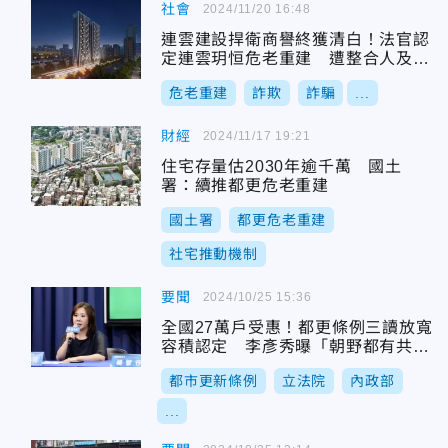
社會
2024/11/20 16:48
連雲建設捍衛商譽終獲清白！法官認
定連雲玥恒危老重建 遭整合人及律
師不法抗爭
危老重建
詐欺
詐騙
...
財經
2024/11/17 19:21
住宅存量估2030年逾千萬 國土
署：續推都更危老重建
國土署
都更危老重建
社宅推動機制
要聞
2024/10/25 15:36
全國27萬戶受惠！都更條例三讀放寬
容積認定 李彥秀曝「朝野都有共
識」內幕
都市更新條例
立法院
內政部
...