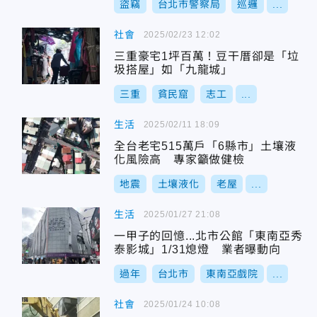
盜竊
台北市警察局
巡邏
...
社會
2025/02/23 12:02
三重豪宅1坪百萬！豆干厝卻是「垃
圾搭屋」如「九龍城」
三重
貧民窟
志工
...
生活
2025/02/11 18:09
全台老宅515萬戶「6縣市」土壤液
化風險高 專家籲做健檢
地震
土壤液化
老屋
...
生活
2025/01/27 21:08
一甲子的回憶...北市公館「東南亞秀
泰影城」1/31熄燈 業者曝動向
過年
台北市
東南亞戲院
...
社會
2025/01/24 10:08