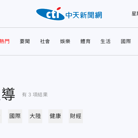
星
熱門
要聞
社會
娛樂
體育
生活
國際
報導
有
3
項結果
活
國際
大陸
健康
財經