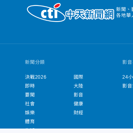
新聞、
各地華
新聞分類
影音
決戰2026
國際
24
即時
大陸
影音
要聞
影音
社會
健康
娛樂
財經
體育
生活