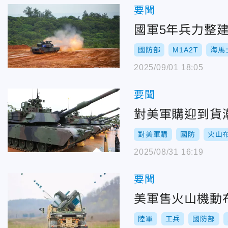
要聞
國軍5年兵力整
國防部
M1A2T
海馬
2025/09/01 18:05
要聞
對美軍購迎到貨
對美軍購
國防
火山
2025/08/31 16:19
要聞
美軍售火山機動
陸軍
工兵
國防部