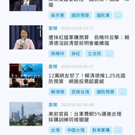
龍
吳宗憲
國防預算
國民黨
...
要聞
2025/12/22 13:17
遭抹紅擋軍購預算 翁曉玲反擊：賴
清德沒說清楚前明會繼續擋
翁曉玲
抹紅
立法院
...
要聞
2025/12/03 20:27
12萬網友怒了！賴清德推1.25兆國
防預算 網路投票超震撼
賴清德
武統台灣
國防預算
...
要聞
2025/11/30 08:49
美前官員：台軍費朝5%邁進合理
採購訓練同樣關鍵
台灣
中國大陸
對美軍購
...