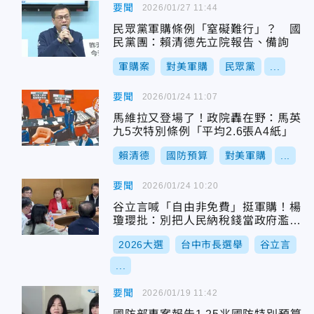
要聞
2026/01/27 11:44
民眾黨軍購條例「窒礙難行」？ 國
民黨團：賴清德先立院報告、備詢
軍購案
對美軍購
民眾黨
...
要聞
2026/01/24 11:07
馬維拉又登場了！政院轟在野：馬英
九5次特別條例「平均2.6張A4紙」
賴清德
國防預算
對美軍購
...
要聞
2026/01/24 10:20
谷立言喊「自由非免費」挺軍購！楊
瓊瓔批：別把人民納稅錢當政府濫編
藉口
2026大選
台中市長選舉
谷立言
...
要聞
2026/01/19 11:42