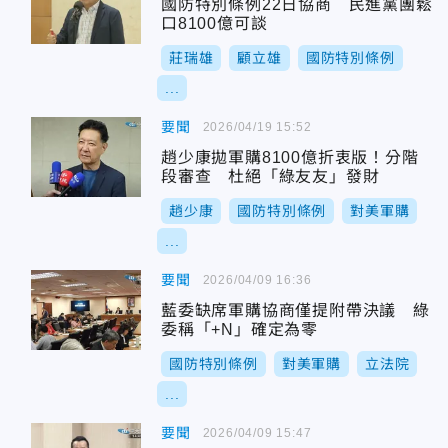
國防特別條例22日協商 民進黨團鬆
口8100億可談
莊瑞雄
顧立雄
國防特別條例
...
要聞
2026/04/19 15:52
趙少康拋軍購8100億折衷版！分階
段審查 杜絕「綠友友」發財
趙少康
國防特別條例
對美軍購
...
要聞
2026/04/09 16:36
藍委缺席軍購協商僅提附帶決議 綠
委稱「+N」確定為零
國防特別條例
對美軍購
立法院
...
要聞
2026/04/09 15:47