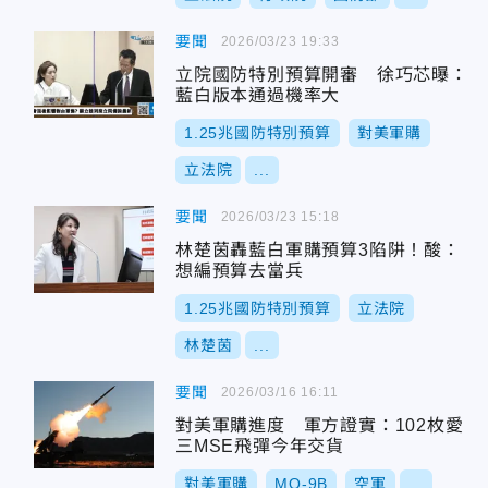
要聞
2026/03/23 19:33
立院國防特別預算開審 徐巧芯曝：
藍白版本通過機率大
1.25兆國防特別預算
對美軍購
立法院
...
要聞
2026/03/23 15:18
林楚茵轟藍白軍購預算3陷阱！酸：
想編預算去當兵
1.25兆國防特別預算
立法院
林楚茵
...
要聞
2026/03/16 16:11
對美軍購進度 軍方證實：102枚愛
三MSE飛彈今年交貨
對美軍購
MQ-9B
空軍
...