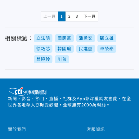
上一頁
1
2
3
下一頁
相關標籤：
立法院
國民黨
潘孟安
顧立雄
徐巧芯
韓國瑜
民進黨
卓榮泰
翁曉玲
川普
新聞、影音、節目、直播、社群及App都深獲網友喜愛，在全
世界各地華人亦頗受歡迎，全球擁有2000萬粉絲。
關於我們
客服資訊