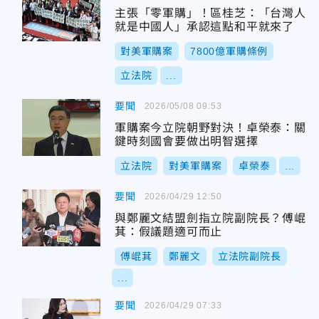
主張「零軍購」！區桂芝：「台灣人
就是中國人」承認這點和平就來了
對美軍購案
7800億軍購條例
立法院
...
要聞
2026/05/08 09:53
軍購案今立院朝野對決！卓榮泰：關
鍵時刻國會要做出明智選擇
立法院
對美軍購案
卓榮泰
...
要聞
2026/04/29 12:50
與鄭麗文結盟劍指立院副院長？傅崐
萁：假議題適可而止
傅崐萁
鄭麗文
立法院副院長
...
要聞
2026/04/29 07:33