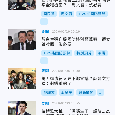
國防部專案報告1.25兆國防特別預算
案全程機密？ 馬文君：沒必要
國民黨
馬文君
1.25兆國防預算
...
要聞
2026/01/19 10:19
藍白主張自提國防特別預算案 顧立
雄冷回：沒必要
1.25兆國防預算
特別預算
軍購
...
要聞
2026/01/05 16:00
驚！賴清德又要下鄉宣講？鄭麗文打
臉：劃錯重點了
鄭麗文
王金平
最高顧問
...
要聞
2026/01/03 14:55
苗博雅太扯！「媽媽生子」護航1.25