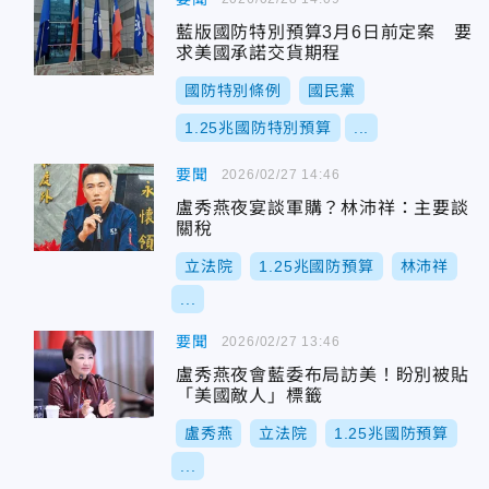
藍版國防特別預算3月6日前定案 要
求美國承諾交貨期程
國防特別條例
國民黨
1.25兆國防特別預算
...
要聞
2026/02/27 14:46
盧秀燕夜宴談軍購？林沛祥：主要談
關稅
立法院
1.25兆國防預算
林沛祥
...
要聞
2026/02/27 13:46
盧秀燕夜會藍委布局訪美！盼別被貼
「美國敵人」標籤
盧秀燕
立法院
1.25兆國防預算
...