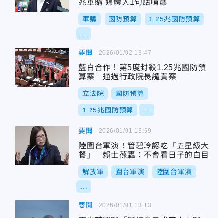
兆軍購 媒體人1句話嗆爆
軍購
國防預算
1.25兆國防預算
...
要聞
2026/01/02 13:47
藍白合作！第5度封殺1.25兆國防預
算案 通過行政院長譴責案
立法院
國防預算
1.25兆國防預算
...
要聞
2026/01/01 13:59
陸圍台軍演！管碧玲認吃「五星級大
餐」 賴士葆轟：不會看日子的白目
解放軍
圍台軍演
陸圍台軍演
...
要聞
2026/01/01 13:13