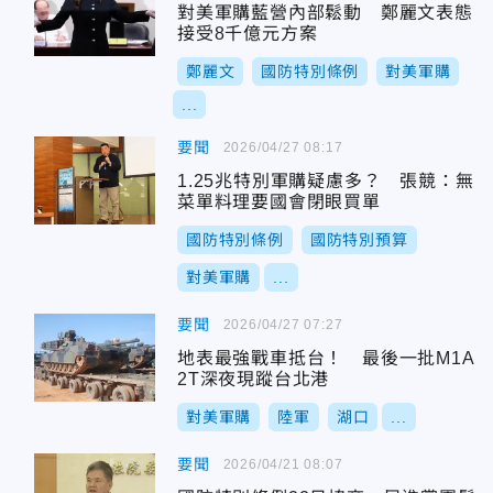
對美軍購藍營內部鬆動 鄭麗文表態
接受8千億元方案
鄭麗文
國防特別條例
對美軍購
...
要聞
2026/04/27 08:17
1.25兆特別軍購疑慮多？ 張競：無
菜單料理要國會閉眼買單
國防特別條例
國防特別預算
對美軍購
...
要聞
2026/04/27 07:27
地表最強戰車抵台！ 最後一批M1A
2T深夜現蹤台北港
對美軍購
陸軍
湖口
...
要聞
2026/04/21 08:07