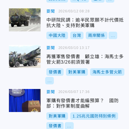
要聞
2026/03/12 08:28
中研院民調：逾半民眾願不計代價抵
抗大陸、支持對美軍購
中國大陸
台灣
兩岸關係
...
要聞
2026/03/10 13:17
再獲軍售發價書 顧立雄：海馬士多
管火箭3/26前須簽署
發價書
對美軍購
海馬士多管火箭
...
要聞
2026/03/07 17:36
軍購有發價書才能編預算？ 國防
部：對作業制度曲解
對美軍購
1.25兆元國防特別條例
發價書
...