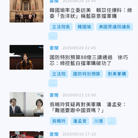
要聞
2026/06/28 16:44
韓國瑜率立委訪美 賴苡任爆料：綠
委「告洋狀」稱藍惡意擋軍購
立法院長
韓國瑜
美國眾議院議長
...
要聞
2026/05/29 22:45
國防特別預算88億三讀通過 徐巧
芯：綠控藍白擋軍購破功了
立法院
國防特別預算
對美軍購
...
要聞
2026/05/21 13:06
翁曉玲質疑再對美軍購 潘孟安：
「難道要跟中國買嗎？」
翁曉玲
潘孟安
川普
...
要聞
2026/05/10 17:15