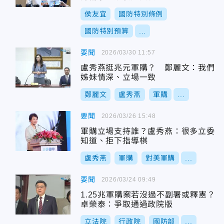
侯友宜
國防特別條例
國防特別預算
...
要聞
2026/03/30 11:57
盧秀燕挺兆元軍購？ 鄭麗文：我們
姊妹情深、立場一致
鄭麗文
盧秀燕
軍購
...
要聞
2026/03/26 15:48
軍購立場支持誰？盧秀燕：很多立委
知道、拒下指導棋
盧秀燕
軍購
對美軍購
...
要聞
2026/03/24 09:49
1.25兆軍購案若沒過不副署或釋憲？
卓榮泰：爭取通過政院版
立法院
行政院
國防部
...