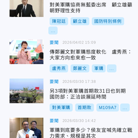
對美軍購協商無藍委出席 顧立雄籲
朝野理性支持
陳冠廷
顧立雄
國防特別條例
...
要聞
2026/04/02 15:09
傳鄭麗文對軍購態度軟化 盧秀燕：
大家方向愈來愈一致
盧秀燕
鄭麗文
軍購
...
要聞
2026/03/30 17:38
另3項對美軍購首期款31日也到期
國防部：正洽談展延時間
對美軍購
首期款
M109A7
...
要聞
2026/03/30 14:42
軍購到底要多少？侯友宜喊先確立戰
力需求、規模是其次