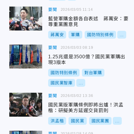
要聞
2026/03/05 11:14
藍營軍購金額各自表述 蔣萬安：要
尊重黨團意見
蔣萬安
軍購
國防特別條例
...
要聞
2026/03/03 08:19
1.25兆還是3500億？國民黨軍購出
現3版本
國防特別條例
對台軍購
國民黨智庫
...
要聞
2026/03/02 13:36
國民黨版軍購條例即將出爐！洪孟
楷：研擬美方延遲交貨罰則
洪孟楷
國民黨
國民黨團
...
要聞
2026/02/28 14:09