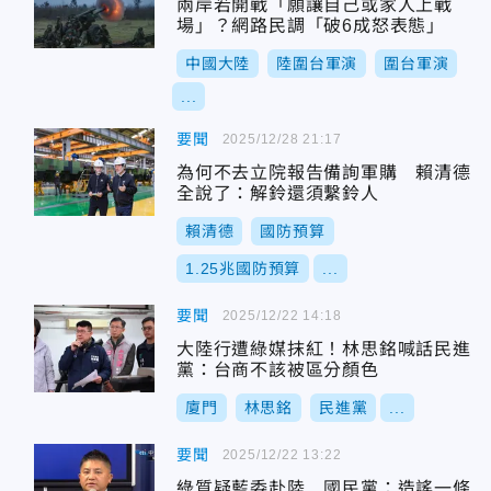
兩岸若開戰「願讓自己或家人上戰
場」？網路民調「破6成怒表態」
中國大陸
陸圍台軍演
圍台軍演
...
要聞
2025/12/28 21:17
為何不去立院報告備詢軍購 賴清德
全說了：解鈴還須繫鈴人
賴清德
國防預算
1.25兆國防預算
...
要聞
2025/12/22 14:18
大陸行遭綠媒抹紅！林思銘喊話民進
黨：台商不該被區分顏色
廈門
林思銘
民進黨
...
要聞
2025/12/22 13:22
綠質疑藍委赴陸 國民黨：造謠一條