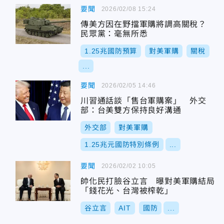
要聞
2026/02/08 15:24
傳美方因在野擋軍購將調高關稅？
民眾黨：毫無所悉
1.25兆國防預算
對美軍購
關稅
...
要聞
2026/02/05 14:46
川習通話談「售台軍購案」 外交
部：台美雙方保持良好溝通
外交部
對美軍購
1.25兆元國防特別條例
...
要聞
2026/02/02 10:05
帥化民打臉谷立言 曝對美軍購結局
「錢花光、台灣被榨乾」
谷立言
AIT
國防
...