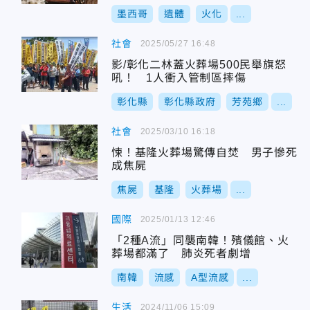
墨西哥
遺體
火化
...
社會
2025/05/27 16:48
影/彰化二林蓋火葬場500民舉旗怒
吼！ 1人衝入管制區摔傷
彰化縣
彰化縣政府
芳苑鄉
...
社會
2025/03/10 16:18
悚！基隆火葬場驚傳自焚 男子慘死
成焦屍
焦屍
基隆
火葬場
...
國際
2025/01/13 12:46
「2種A流」同襲南韓！殯儀館、火
葬場都滿了 肺炎死者劇增
南韓
流感
A型流感
...
生活
2024/11/06 15:09