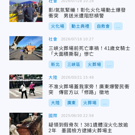
社會
2026/07/28 10:28
影/氣氛緊繃！彰化火化場動土爆發
衝突 男送米遭阻怒槓警
火化場
動土典禮
自救會
...
社會
2026/07/16 10:27
三峽火葬場前死亡車禍！41歲女騎士
「大面積撕裂」慘亡
新北
三峽區
火葬場
...
大陸
2026/03/21 15:48
不准火葬場蓋我家旁！廣東爆警民衝
突 傳官方以「修路」徵地
大陸
廣東
火葬場
...
國際
2025/06/30 22:58
疑領到假骨灰！381遺體沒火化放逾
2年 墨國檢方逮捕火葬場主