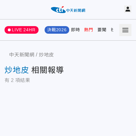
LIVE 24HR
決戰2026
即時
熱門
要聞
社會
娛樂
中天新聞網
炒地皮
炒地皮
相關報導
有
2
項結果