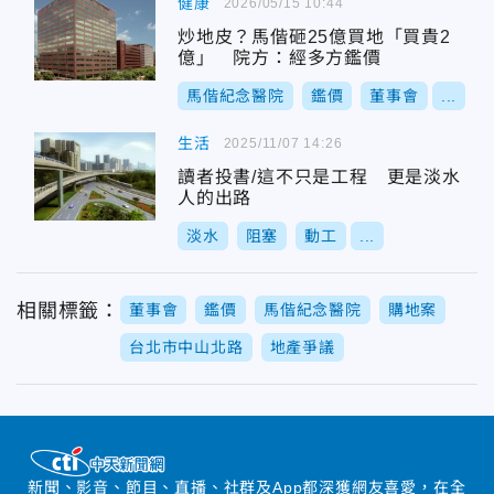
健康
2026/05/15 10:44
炒地皮？馬偕砸25億買地「買貴2
億」 院方：經多方鑑價
馬偕紀念醫院
鑑價
董事會
...
生活
2025/11/07 14:26
讀者投書/這不只是工程 更是淡水
人的出路
淡水
阻塞
動工
...
相關標籤：
董事會
鑑價
馬偕紀念醫院
購地案
台北市中山北路
地產爭議
新聞、影音、節目、直播、社群及App都深獲網友喜愛，在全