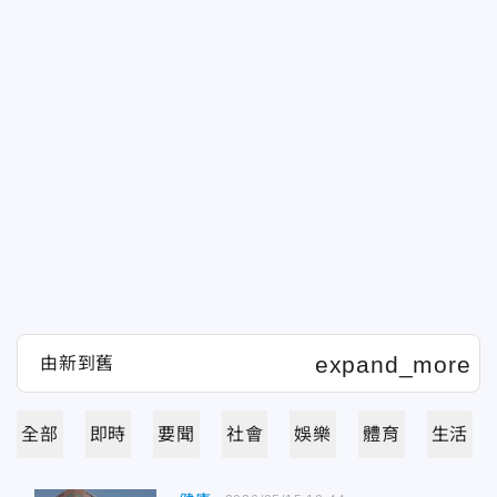
全部
即時
要聞
社會
娛樂
體育
生活