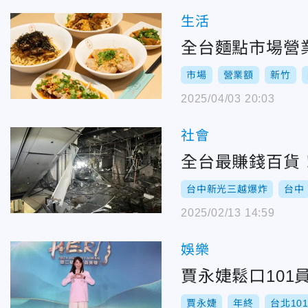
生活
全台麵點市場營
市場
營業額
新竹
2025/04/03 20:03
社會
全台最賺錢百貨
台中新光三越爆炸
台中
2025/02/13 14:59
娛樂
賈永婕鬆口10
賈永婕
年終
台北10