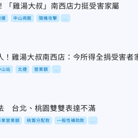
捐！「雞湯大叔」南西店力挺受害家屬
捷運
中山商圈
隨機攻擊
...
人！雞湯大叔南西店：今所得全捐受害者
中山站
北捷
營業額
...
法 台北、桃園雙雙表達不滿
事業營業額
統籌分配款
一般性補助款
...