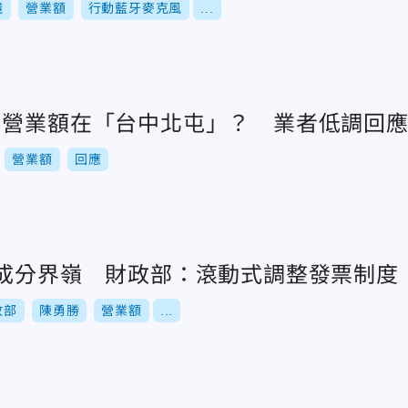
錢
營業額
行動藍牙麥克風
...
名營業額在「台中北屯」？ 業者低調回
營業額
回應
元成分界嶺 財政部：滾動式調整發票制度
政部
陳勇勝
營業額
...