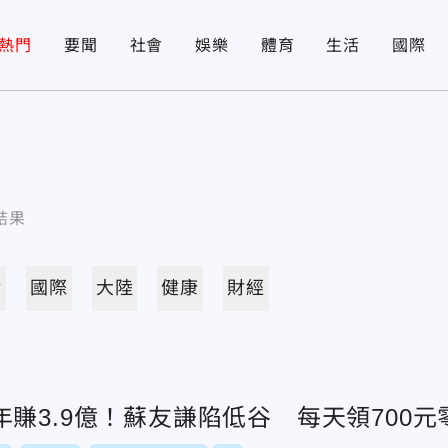
熱門
要聞
社會
娛樂
體育
生活
國際
結果
活
國際
大陸
健康
財經
賺3.9億！蘇友謙陷低谷 每天領700元