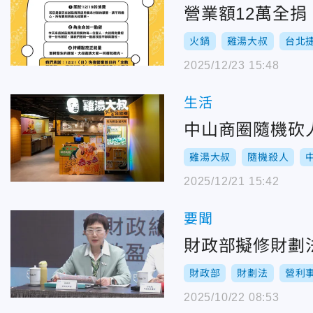
營業額12萬全
火鍋
雞湯大叔
台北
2025/12/23 15:48
生活
中山商圈隨機砍
雞湯大叔
隨機殺人
2025/12/21 15:42
要聞
財政部擬修財劃
財政部
財劃法
營利
2025/10/22 08:53