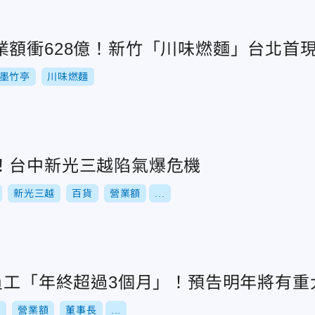
業額衝628億！新竹「川味燃麵」台北首
墨竹亭
川味燃麵
！台中新光三越陷氣爆危機
新光三越
百貨
營業額
...
1員工「年終超過3個月」！預告明年將有重
1
營業額
董事長
...