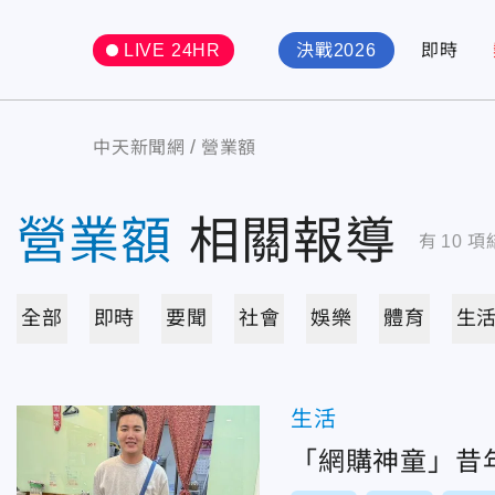
LIVE 24HR
決戰2026
即時
中天新聞網
營業額
營業額
相關報導
有
10
項
全部
即時
要聞
社會
娛樂
體育
生
生活
「網購神童」昔年