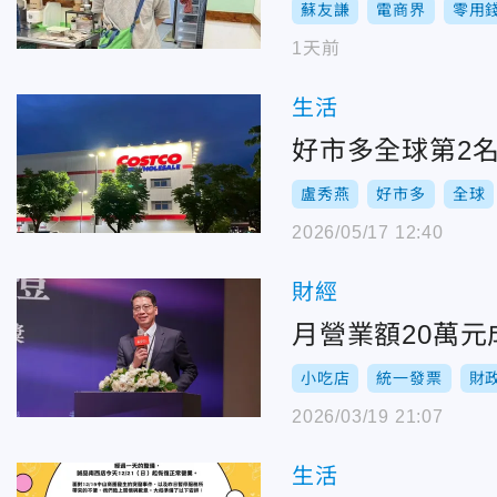
蘇友謙
電商界
零用
1天前
生活
好市多全球第2
盧秀燕
好市多
全球
2026/05/17 12:40
財經
月營業額20萬
小吃店
統一發票
財
2026/03/19 21:07
生活