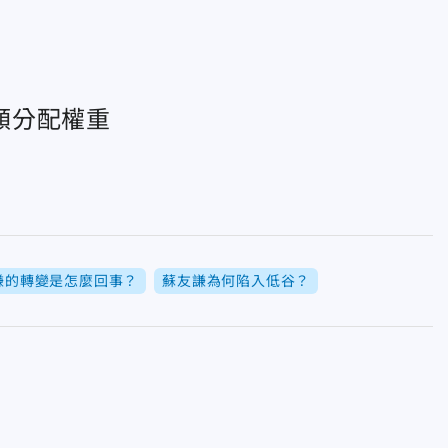
額分配權重
謙的轉變是怎麼回事？
蘇友謙為何陷入低谷？