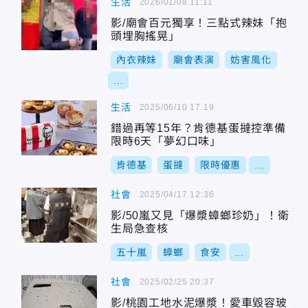
生活
2026/01/08 11:11
影/廟會百元獨享！三點式辣妹「抱
頭埋胸搖晃」
內衣辣妹
廟會表演
妨害風化
...
生活
2025/06/10 17:19
錯過再等15年？肯德基蛋撻控準備
限時6天「夢幻口味」
肯德基
蛋撻
限時優惠
...
社會
2025/04/17 12:36
影/50嵐又見「爆漿蟑螂珍奶」！衛
生局急查核
五十嵐
蟑螂
食安
...
社會
2025/02/25 20:37
影/桃園工地水泥爆漿！愛車毀容玻