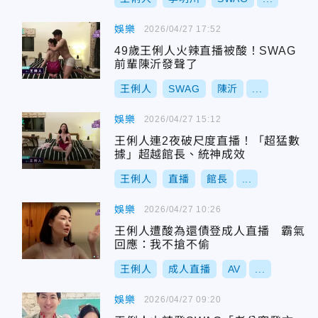
娛樂
2026/04/27 17:52
49歲王俐人火辣直播被酸！SWAG
前輩陳沂發聲了
王俐人
SWAG
陳沂
...
娛樂
2026/04/27 15:12
王俐人連2夜破尺度直播！「超猛數
據」超越館長、統神成效
王俐人
直播
館長
...
娛樂
2026/04/27 10:26
王俐人遭酸為還債登成人直播 霸氣
回應：我不搶不偷
王俐人
成人直播
AV
...
娛樂
2026/04/27 09:20