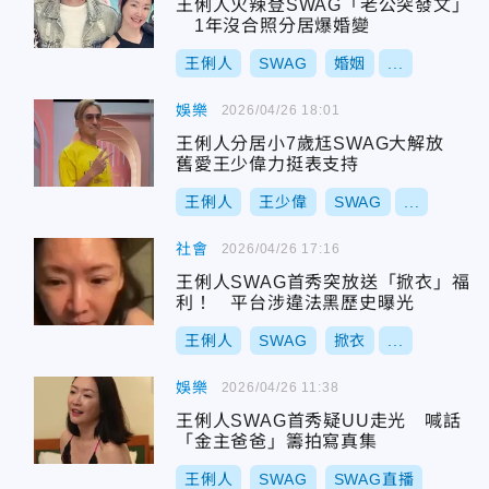
王俐人火辣登SWAG「老公突發文」
1年沒合照分居爆婚變
王俐人
SWAG
婚姻
...
娛樂
2026/04/26 18:01
王俐人分居小7歲尪SWAG大解放
舊愛王少偉力挺表支持
王俐人
王少偉
SWAG
...
社會
2026/04/26 17:16
王俐人SWAG首秀突放送「掀衣」福
利！ 平台涉違法黑歷史曝光
王俐人
SWAG
掀衣
...
娛樂
2026/04/26 11:38
王俐人SWAG首秀疑UU走光 喊話
「金主爸爸」籌拍寫真集
王俐人
SWAG
SWAG直播