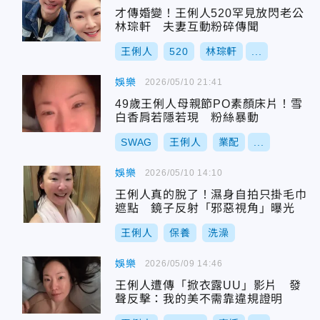
才傳婚變！王俐人520罕見放閃老公
林琮軒 夫妻互動粉碎傳聞
王俐人
520
林琮軒
...
娛樂
2026/05/10 21:41
49歲王俐人母親節PO素顏床片！雪
白香肩若隱若現 粉絲暴動
SWAG
王俐人
業配
...
娛樂
2026/05/10 14:10
王俐人真的脫了！濕身自拍只掛毛巾
遮點 鏡子反射「邪惡視角」曝光
王俐人
保養
洗澡
娛樂
2026/05/09 14:46
王俐人遭傳「掀衣露UU」影片 發
聲反擊：我的美不需靠違規證明