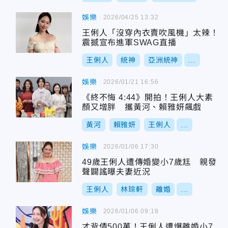
娛樂
2026/04/25 13:32
王俐人「沒穿內衣賣吹風機」太辣！
震撼宣布進軍SWAG直播
王俐人
統神
亞洲統神
...
娛樂
2026/01/21 16:56
《終不悔 4:44》開拍！王俐人大素
顏又增胖 攜黃河、賴雅妍飆戲
黃河
賴雅妍
王俐人
...
娛樂
2026/01/06 17:30
49歲王俐人遭傳婚變小7歲尪 親發
聲闢謠曝夫妻近況
王俐人
林琮軒
離婚
...
娛樂
2026/01/06 09:18
才背債500萬！王俐人遭爆離婚小7