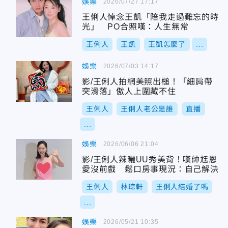
娛樂
2026/07/27 17:17
王俐人悼念王凱「陪我走過難忘的時
光」 PO合照嘆：人生無常
王俐人
王凱
王凱怎麼了
...
娛樂
2026/07/03 14:17
影/王俐人拍網美照出槌！「細肩帶
突滑落」傲人上圍藏不住
王俐人
王俐人老公是誰
直播
...
娛樂
2026/06/06 21:04
影/王俐人辣曬UU秀美背！嘆帥尪恩
愛沒前戲 鬆口房事現況：自己解決
王俐人
林琮軒
王俐人結婚了嗎
...
娛樂
2026/05/21 10:35