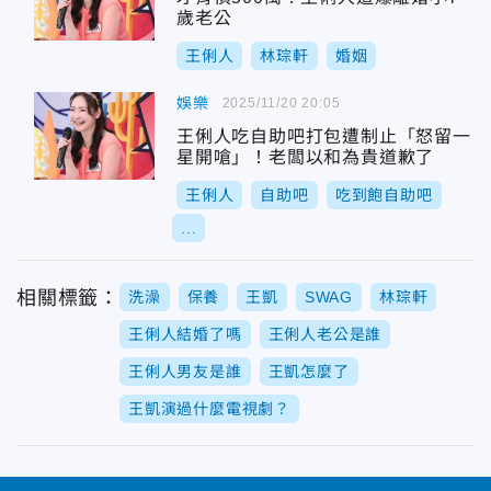
歲老公
王俐人
林琮軒
婚姻
娛樂
2025/11/20 20:05
王俐人吃自助吧打包遭制止「怒留一
星開嗆」！老闆以和為貴道歉了
王俐人
自助吧
吃到飽自助吧
...
相關標籤：
洗澡
保養
王凱
SWAG
林琮軒
王俐人結婚了嗎
王俐人老公是誰
王俐人男友是誰
王凱怎麼了
王凱演過什麼電視劇？