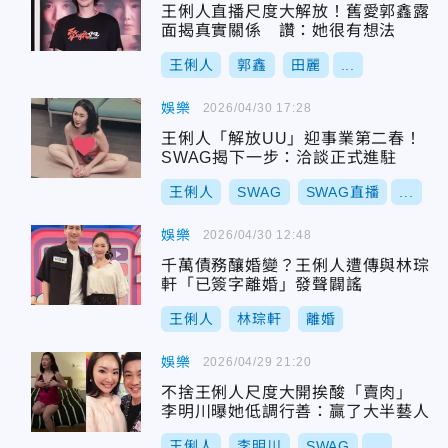
王俐人直播尺度大解放！舊愛郭鑫露
面揭真實關係 讚：她很有想法
王俐人
郭鑫
田麗
...
娛樂
2026/04/30 17:28
王俐人「解放UU」迎事業第二春！
SWAG揭下一步：洽談正式進駐
王俐人
SWAG
SWAG直播
...
娛樂
2026/04/30 12:48
千萬債務釀婚變？王俐人遭傳與林琮
軒「已簽字離婚」發聲闢謠
王俐人
林琮軒
離婚
娛樂
2026/04/29 21:20
不捨王俐人尺度大開挨酸「賣肉」
李明川曝她低調行善：贏了大半藝人
王俐人
李明川
SWAG
...