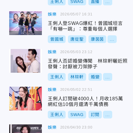
王俐人
SWAG
直播
...
娛樂
2026/05/07 16:31
王俐人登SWAG爆紅！曾國城坦言
「有嚇一跳」：尊重每個人選擇
曾國城
唐從聖
康茵茵
...
娛樂
2026/05/03 23:12
王俐人否認婚變傳聞 林琮軒曬近照
發聲：討厭被刀架脖子
王俐人
林琮軒
婚變
...
娛樂
2026/05/02 22:51
王俐人訂閱破4000人！月收185萬
網紅估10個月還清千萬債務
王俐人
SWAG
訂閱
...
娛樂
2026/04/30 23:00