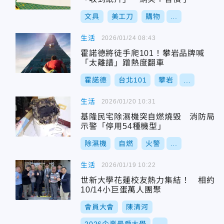
文具
美工刀
購物
...
生活
2026/01/24 08:43
霍諾德將徒手爬101！攀岩品牌喊
「太離譜」蹭熱度翻車
霍諾德
台北101
攀岩
...
生活
2026/01/20 10:31
基隆民宅除濕機突自燃燒毀 消防局
示警「停用54種機型」
除濕機
自燃
火警
...
生活
2026/01/19 10:22
世新大學花蓮校友熱力集結！ 相約
10/14小巨蛋萬人團聚
會員大會
陳清河