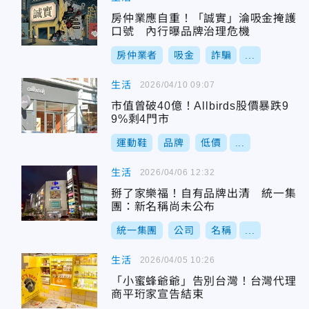
房仲業應自重！「誠實」淪吸金掩護
口號 內行曝品牌治理危機
房仲業者
吸金
詐騙
...
生活
2026/04/10 09:07
市值曾破40億！Allbirds股價暴跌9
9%剩4門市
運動鞋
品牌
低價
...
生活
2026/04/06 12:32
掰了家樂福！自有品牌出清 統一集
團：新名稱尚未公布
統一集團
公司
名稱
...
生活
2026/04/05 10:26
「小蜜蜂爺爺」告別台灣！台灣代理
商平珩家宣告結束