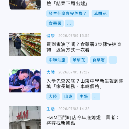
驗「結果下周出爐」
發生什麼食安危機？
苯駢芘
食藥署
...
健康
2026/07/09 15:55
買到毒油了嗎？食藥署3步驟快速查
詢 退貨方式一次看
中聯油脂
苯駢芘
食藥署
...
大陸
2026/07/05 17:27
入學先查家底？山東中學新生報到需
填「家長職務、車輛價格」
大陸
山東
中學
...
生活
2026/07/03 14:33
H&M西門町店今年底熄燈 業者：
將尋找新據點