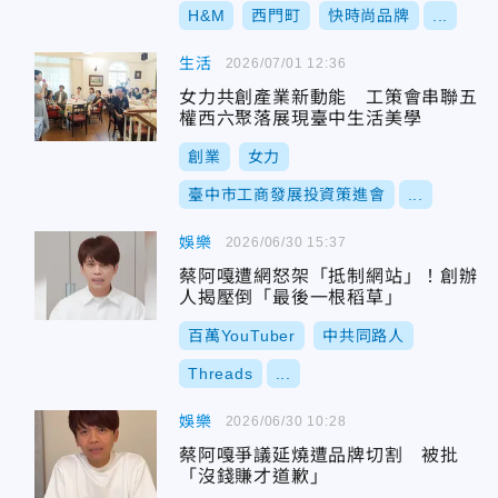
H&M
西門町
快時尚品牌
...
生活
2026/07/01 12:36
女力共創產業新動能 工策會串聯五
權西六聚落展現臺中生活美學
創業
女力
臺中市工商發展投資策進會
...
娛樂
2026/06/30 15:37
蔡阿嘎遭網怒架「抵制網站」！創辦
人揭壓倒「最後一根稻草」
百萬YouTuber
中共同路人
Threads
...
娛樂
2026/06/30 10:28
蔡阿嘎爭議延燒遭品牌切割 被批
「沒錢賺才道歉」