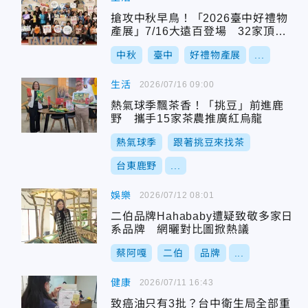
搶攻中秋早鳥！「2026臺中好禮物
產展」7/16大遠百登場 32家頂尖
品牌強強聯手
中秋
臺中
好禮物產展
...
生活
2026/07/16 09:00
熱氣球季飄茶香！「挑豆」前進鹿
野 攜手15家茶農推廣紅烏龍
熱氣球季
跟著挑豆來找茶
台東鹿野
...
娛樂
2026/07/12 08:01
二伯品牌Hahababy遭疑致敬多家日
系品牌 網曬對比圖掀熱議
蔡阿嘎
二伯
品牌
...
健康
2026/07/11 16:43
致癌油只有3批？台中衛生局全部重