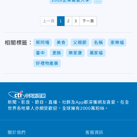
2026企業最愛大學
...
上一頁
1
2
3
下一頁
相關標籤：
蔡阿嘎
美食
父親節
名稱
家樂福
臺中
更換
樂家康
萬家福
好禮物產展
新聞、影音、節目、直播、社群及App都深獲網友喜愛，在全
世界各地華人亦頗受歡迎，全球擁有2000萬粉絲。
關於我們
客服資訊