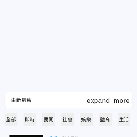
全部
即時
要聞
社會
娛樂
體育
生活