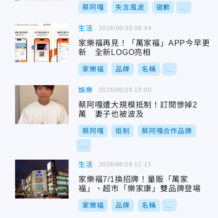
蔡阿嘎
失言風波
道歉
...
生活
2026/06/30 08:44
家樂福再見！「萬家福」APP今早更
新 全新LOGO亮相
家樂福
品牌
名稱
...
娛樂
2026/06/29 15:00
蔡阿嘎遭大規模抵制！訂閱慘掉2
萬 妻子也被波及
蔡阿嘎
抵制
蔡阿嘎合作品牌
...
生活
2026/06/29 12:15
家樂福7/1換招牌！量販「萬家
福」、超市「樂家康」雙品牌登場
家樂福
品牌
名稱
...