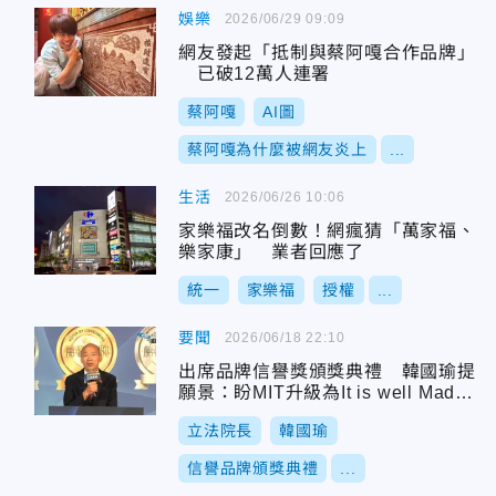
娛樂
2026/06/29 09:09
網友發起「抵制與蔡阿嘎合作品牌」
已破12萬人連署
蔡阿嘎
AI圖
蔡阿嘎為什麼被網友炎上
...
生活
2026/06/26 10:06
家樂福改名倒數！網瘋猜「萬家福、
樂家康」 業者回應了
統一
家樂福
授權
...
要聞
2026/06/18 22:10
出席品牌信譽獎頒獎典禮 韓國瑜提
願景：盼MIT升級為It is well Made i
n Taiwan
立法院長
韓國瑜
信譽品牌頒獎典禮
...