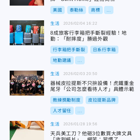
美國
泰勒絲
商標
...
生活
2026/02/04 16:22
8成旅客行李箱把手斷裂經驗！地
勤：「耐摔度」勝過外觀
行李箱把手斷裂
日系行李箱
地勤建議
...
生活
2026/02/03 20:50
器械皮拉提斯不只拚設備！虎鐵重金
尾牙「公司怎麼看待人才」具體示範
教練獎勵制度
皮拉提斯品牌
人才留任
...
生活
2026/01/28 19:56
天兵美工刀？他砸3位數買大牌文具
「收到紙片」 網笑：習慣了