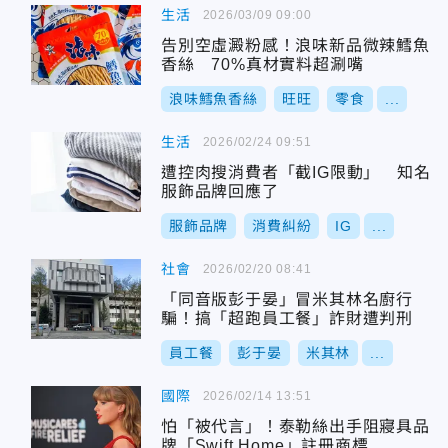
生活
2026/03/09 09:00
告別空虛澱粉感！浪味新品微辣鱈魚
香絲 70%真材實料超涮嘴
浪味鱈魚香絲
旺旺
零食
...
生活
2026/02/24 09:51
遭控肉搜消費者「截IG限動」 知名
服飾品牌回應了
服飾品牌
消費糾紛
IG
...
社會
2026/02/20 08:41
「同音版彭于晏」冒米其林名廚行
騙！搞「超跑員工餐」詐財遭判刑
員工餐
彭于晏
米其林
...
國際
2026/02/14 13:51
怕「被代言」！泰勒絲出手阻寢具品
牌「Swift Home」註冊商標