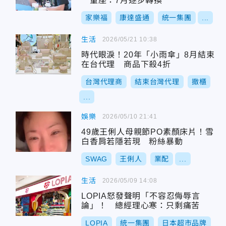
董座：7月逐步轉換
家樂福
康達盛通
統一集團
...
生活
2026/05/21 10:38
時代眼淚！20年「小雨傘」8月結束
在台代理 商品下殺4折
台灣代理商
結束台灣代理
撤櫃
...
娛樂
2026/05/10 21:41
49歲王俐人母親節PO素顏床片！雪
白香肩若隱若現 粉絲暴動
SWAG
王俐人
業配
...
生活
2026/05/09 14:08
LOPIA怒發聲明「不容忍侮辱言
論」！ 總經理心寒：只剩痛苦
LOPIA
統一集團
日本超市品牌