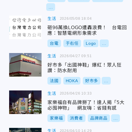
...
生活
2026/05/08 18:04
砸96萬換LOGO遭轟浪費！ 台電回
應：智慧電網形象需求
台電
于右任
Logo
...
生活
2026/04/27 09:51
好市多「出國神鞋」爆紅！眾人狂
讚：防水耐用
法國
HOKA
好市多
...
生活
2026/04/26 10:33
家樂福自有品牌掰了！達人揭「5大
必囤神物」 網友嗨：省錢有感
家樂福
消費者
品牌商品
...
生活
2026/04/10 14:29