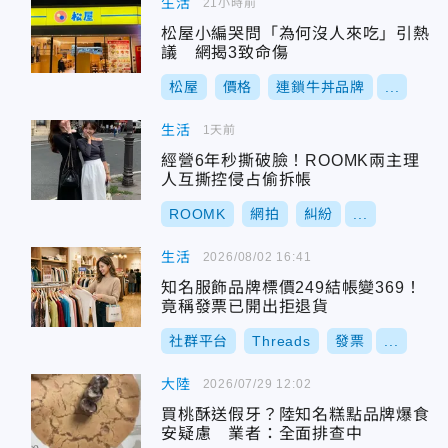
生活
21小時前
松屋小編哭問「為何沒人來吃」引熱
議 網揭3致命傷
松屋
價格
連鎖牛丼品牌
...
生活
1天前
經營6年秒撕破臉！ROOMK兩主理
人互撕控侵占偷拆帳
ROOMK
網拍
糾紛
...
生活
2026/08/02 16:41
知名服飾品牌標價249結帳變369！
竟稱發票已開出拒退貨
社群平台
Threads
發票
...
大陸
2026/07/29 12:02
買桃酥送假牙？陸知名糕點品牌爆食
安疑慮 業者：全面排查中