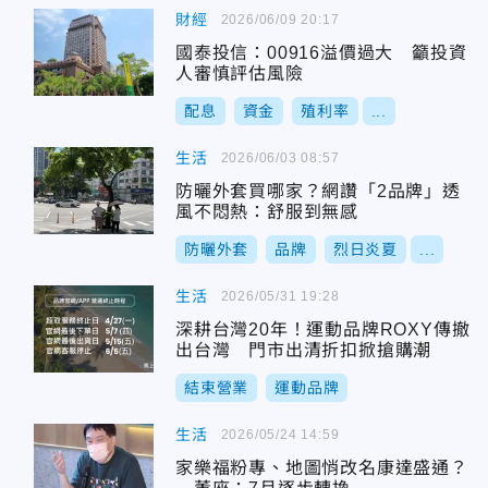
財經
2026/06/09 20:17
國泰投信：00916溢價過大 籲投資
人審慎評估風險
配息
資金
殖利率
...
生活
2026/06/03 08:57
防曬外套買哪家？網讚「2品牌」透
風不悶熱：舒服到無感
防曬外套
品牌
烈日炎夏
...
生活
2026/05/31 19:28
深耕台灣20年！運動品牌ROXY傳撤
出台灣 門市出清折扣掀搶購潮
結束營業
運動品牌
生活
2026/05/24 14:59
家樂福粉專、地圖悄改名康達盛通？