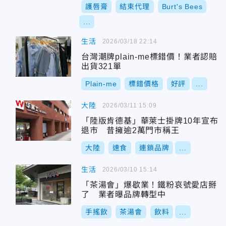
護唇膏
結束代理
Burt's Bees
...
生活
2026/03/18 22:14
台灣潮牌plain-me標錯價！業者認賠
出貨321單
Plain-me
標錯價格
好評
...
大陸
2026/03/11 15:09
「陸版肯德基」華萊士掛牌10年宣布
退市 昔擁逾2萬門市稱王
大陸
速食
連鎖品牌
...
生活
2026/03/10 15:14
「茶湯會」爆歇業！鐵粉哀號愛店掰
了 業者曝品牌轉型中
手搖飲
茶湯會
飲料
...