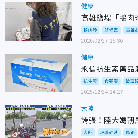
健康
高雄鹽埕「鴨肉
鴨肉珍
鹽埕區
高雄
2026/02/27 15:36
健康
永信抗生素藥品
抗生素
食藥署
玻璃
2025/12/24 14:27
大陸
誇張！陸大媽朝
大陸
玻璃碎片
馬路