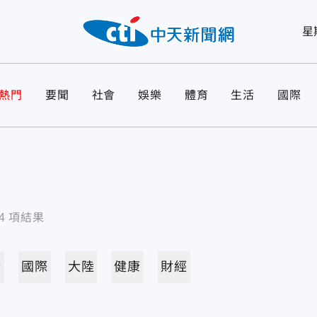
星
熱門
要聞
社會
娛樂
體育
生活
國際
4
項結果
活
國際
大陸
健康
財經