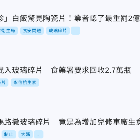
珍」白飯驚見陶瓷片！業者認了最重罰2
市衛生局
食安問題
玻璃碎片
...
混入玻璃碎片 食藥署要求回收2.7萬瓶
碎片
永信抗生素
馬路撒玻璃碎片 竟是為增加兒修車廠生
制止
大媽
...