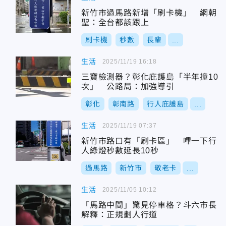
新竹市過馬路新增「刷卡機」 網朝
聖：全台都該跟上
刷卡機
秒數
長輩
...
生活
2025/11/19 16:18
三寶檢測器？彰化庇護島「半年撞10
次」 公路局：加強導引
彰化
彰南路
行人庇護島
...
生活
2025/11/19 07:37
新竹市路口有「刷卡區」 嗶一下行
人綠燈秒數延長10秒
過馬路
新竹市
敬老卡
...
生活
2025/11/05 10:12
「馬路中間」驚見停車格？斗六市長
解釋：正規劃人行道