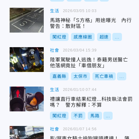
生活
2026/03/05 10:03
馬路神秘「S方格」用途曝光 內行
警告：散財區！
闖紅燈
感應線圈
超速
...
社會
2026/03/04 15:39
陸軍駕駛撞人逃逸！泰籍男送醫亡
他落網竟扯「車借朋友」
嘉義縣
太保市
死亡車禍
...
生活
2026/01/10 07:44
禮讓直行車結果紅燈...科技執法會罰
嗎？ 警方解釋：不算
闖紅燈
不罰
馬路
...
社會
2026/01/07 14:56
影/屏東女騎士撿狗罐頭遭撞！ 肇