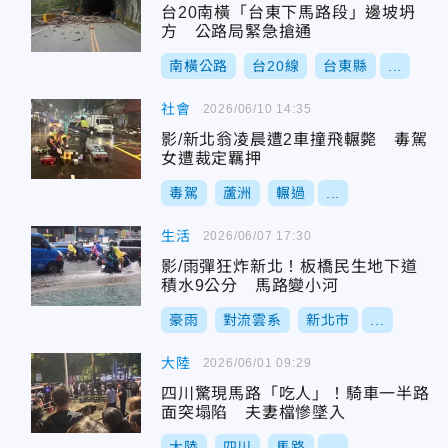
台20南橫「台東下馬路段」邊坡坍
方 公路局緊急搶通
南橫公路
台20線
台東縣
...
社會
2026/06/10 14:35
影/新北翁凌晨遭2車撞飛輾斃 毒駕
女遭裁定羈押
毒駕
蘆洲
輾過
...
生活
2026/06/07 17:30
影/雨彈狂炸新北！板橋民生地下道
積水9公分 馬路變小河
豪雨
對流雲系
新北市
...
大陸
2026/06/01 09:29
四川驚現馬路「吃人」！騎車一半路
面突塌陷 夫妻檔慘墜入
大陸
四川
馬路
...