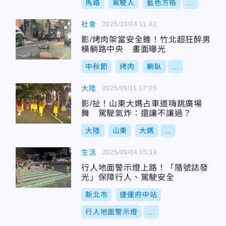
馬路
駕駛人
藍色方格
...
社會
2025/10/04 11:42
影/烤肉架當安全錐！竹北超狂醉男
橫躺路中央 畫面曝光
中秋節
烤肉
躺臥
...
大陸
2025/09/11 17:05
影/扯！山東大媽占車道嗨跳廣場
舞 駕駛氣炸：還讓不讓過？
大陸
山東
大媽
...
生活
2025/09/04 15:19
行人地面警示燈上路！「隨號誌發
光」保障行人、駕駛安全
新北市
捷運府中站
行人地面警示燈
...