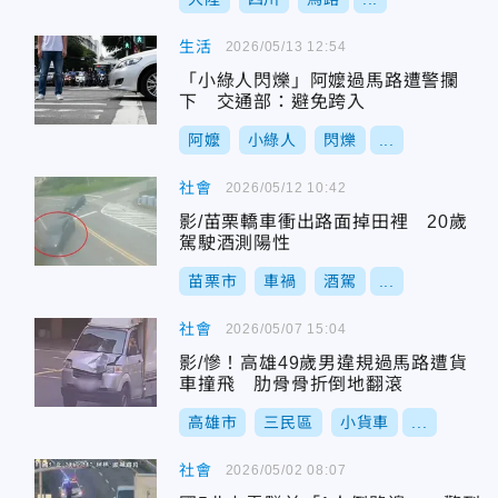
生活
2026/05/13 12:54
「小綠人閃爍」阿嬤過馬路遭警攔
下 交通部：避免跨入
阿嬤
小綠人
閃爍
...
社會
2026/05/12 10:42
影/苗栗轎車衝出路面掉田裡 20歲
駕駛酒測陽性
苗栗市
車禍
酒駕
...
社會
2026/05/07 15:04
影/慘！高雄49歲男違規過馬路遭貨
車撞飛 肋骨骨折倒地翻滾
高雄市
三民區
小貨車
...
社會
2026/05/02 08:07