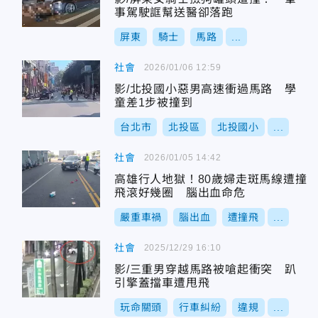
事駕駛誆幫送醫卻落跑
屏東
騎士
馬路
...
社會
2026/01/06 12:59
影/北投國小惡男高速衝過馬路 學
童差1步被撞到
台北市
北投區
北投國小
...
社會
2026/01/05 14:42
高雄行人地獄！80歲婦走斑馬線遭撞
飛滾好幾圈 腦出血命危
嚴重車禍
腦出血
遭撞飛
...
社會
2025/12/29 16:10
影/三重男穿越馬路被嗆起衝突 趴
引擎蓋擋車遭甩飛
玩命關頭
行車糾紛
違規
...