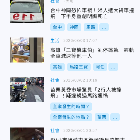
社會
2天前
台中神岡恐怖車禍！婦人遭大貨車撞
飛 下半身重創明顯死亡
台中
神岡
馬路
...
生活
2026/08/03 17:07
高雄「三寶機車伯」亂停鐵軌 輕軌
全車減速等他一人
高雄
馬路三寶
阿伯
...
社會
2026/08/02 10:19
苗栗黃昏市場驚見「2行人被撞
飛」！疑違規過馬路遇禍
全案發生的時間？
全案發生的地點？
苗栗
...
社會
2026/08/01 20:57