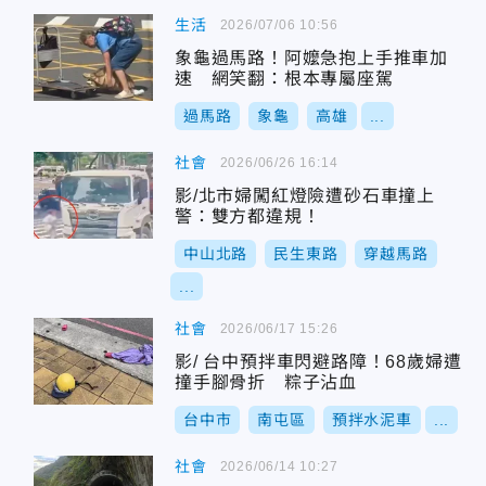
生活
2026/07/06 10:56
象龜過馬路！阿嬤急抱上手推車加
速 網笑翻：根本專屬座駕
過馬路
象龜
高雄
...
社會
2026/06/26 16:14
影/北市婦闖紅燈險遭砂石車撞上
警：雙方都違規！
中山北路
民生東路
穿越馬路
...
社會
2026/06/17 15:26
影/ 台中預拌車閃避路障！68歲婦遭
撞手腳骨折 粽子沾血
台中市
南屯區
預拌水泥車
...
社會
2026/06/14 10:27