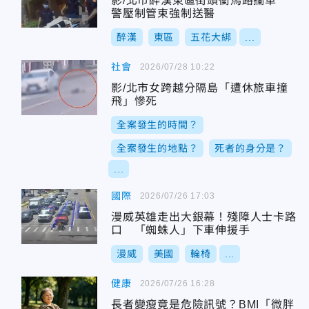
影/北市醉漢東區街頭衝馬路攔車
警壓制管束強制送醫
醉漢
東區
五花大綁
...
社會
2026/07/28 10:22
影/北市女跨越分隔島「遭休旅車撞
飛」慘死
全案發生的時間？
全案發生的地點？
死者的身分是？
...
國際
2026/07/26 17:03
漫威英雄走出大銀幕！殘障人士卡路
口 「蜘蛛人」下車伸援手
漫威
美國
輪椅
...
健康
2026/07/26 16:28
長者變瘦竟是危險訊號？BMI「微胖