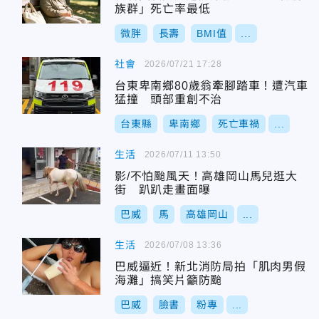
族群」死亡率最低
微胖
長壽
BMI值
...
社會
2026/07/21 17:28
台東卑南鄉80歲翁牽腳踏車！遭汽車
猛撞 頭部重創不治
台東縣
卑南鄉
死亡車禍
...
生活
2026/07/11 13:50
影/不怕颱風天！高雄岡山馬兒逛大
街 趴趴走畫面曝
巴威
馬
高雄岡山
...
生活
2026/07/08 13:36
巴威逼近！新北消防局拍「肌肉男假
海灘」搞笑片籲防颱
巴威
臉書
粉專
...