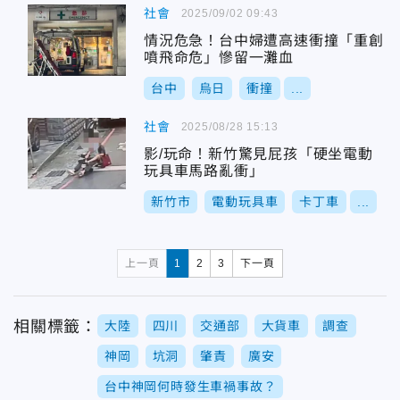
社會
2025/09/02 09:43
情況危急！台中婦遭高速衝撞「重創
噴飛命危」慘留一灘血
台中
烏日
衝撞
...
社會
2025/08/28 15:13
影/玩命！新竹驚見屁孩「硬坐電動
玩具車馬路亂衝」
新竹市
電動玩具車
卡丁車
...
上一頁
1
2
3
下一頁
相關標籤：
大陸
四川
交通部
大貨車
調查
神岡
坑洞
肇責
廣安
台中神岡何時發生車禍事故？