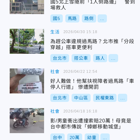
國5北上雪隧前「1人倒路邊」 警到
場救人
國5
馬路
路倒
...
生活
2026/04/30 15:18
為趕公車違規過馬路？北市推「分段
穿越」搭車更便利
台北市
搭公車
路人
...
社會
2026/04/22 12:54
好人難做！他幫扶視障者過馬路「車
停人行道」 慘遭開罰
台北市
中山區
民權東路
...
社會
2026/04/18 16:18
影/男童衝出遭撞索賠20萬！母竟是
台中都市傳說「蟑螂移動城堡」
台中
20萬
幼童
...