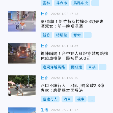
雲林
斗六市
馬路中央
...
社會
2025/11/02 17:13
影/直擊！新竹特斯拉撞死8旬夫妻
酒駕女：前一晚喝混酒
新竹
特斯拉
奪命
...
社會
2025/11/01 14:36
驚悚瞬間！台中婦人紅燈穿越馬路遭
休旅車撞倒 將被罰500元
違規穿越馬路
闖紅燈
車禍
...
社會
2025/11/01 09:10
路口不讓行人！8個月罰金破2.8億
專家：應從根本面解決
禮讓行人
汽車
機車
...
生活
2025/10/22 13:45