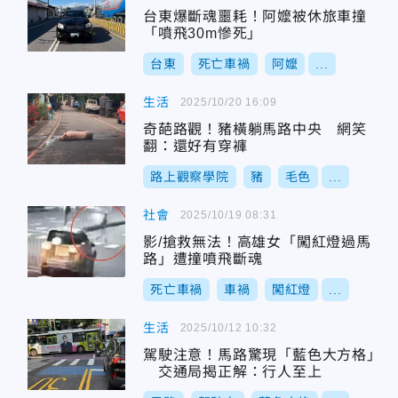
台東爆斷魂噩耗！阿嬤被休旅車撞
「噴飛30m慘死」
台東
死亡車禍
阿嬤
...
生活
2025/10/20 16:09
奇葩路觀！豬橫躺馬路中央 網笑
翻：還好有穿褲
路上觀察學院
豬
毛色
...
社會
2025/10/19 08:31
影/搶救無法！高雄女「闖紅燈過馬
路」遭撞噴飛斷魂
死亡車禍
車禍
闖紅燈
...
生活
2025/10/12 10:32
駕駛注意！馬路驚現「藍色大方格」
交通局揭正解：行人至上