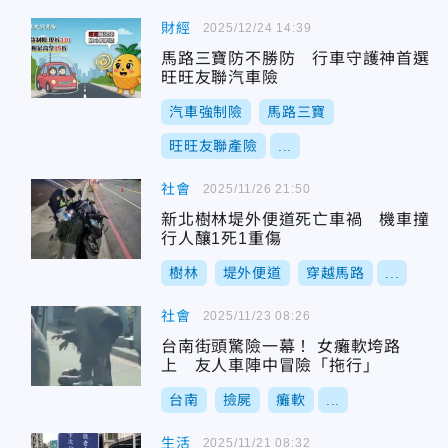
財經
2025/12/24 14:39
馬路三寶防不勝防 行車守護神首選
旺旺友聯汽車險
汽車強制險
馬路三寶
旺旺友聯產險
...
社會
2025/11/26 21:50
新北樹林堤外便道死亡車禍 機車撞
行人釀1死1重傷
樹林
堤外便道
穿越馬路
...
社會
2025/11/23 08:26
台南街頭驚險一幕！ 女癱軟垮路
上 友人車陣中冒險「拖行」
台南
撿屍
癱軟
...
生活
2025/11/21 08:32