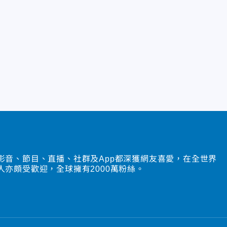
影音、節目、直播、社群及App都深獲網友喜愛，在全世界
人亦頗受歡迎，全球擁有2000萬粉絲。