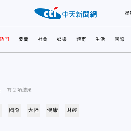
星
熱門
要聞
社會
娛樂
體育
生活
國際
導
有
2
項結果
活
國際
大陸
健康
財經