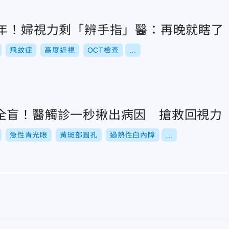
0年！婦視力剩「辨手指」醫：再晚就瞎了
飛蚊症
高度近視
OCT檢查
...
全盲！醫觸診一秒揪出病因 搶救回視力
急性青光眼
黃斑部圓孔
過熟性白內障
...