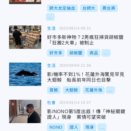
師大女足抽血
台師大
周台英
...
生活
2025/06/14 08:31
好市多新神物？2男瘋狂掃貨胡椒鹽
「狂搬2大車」被制止
好市多
胡椒鹽
商品
...
生活
2025/04/04 21:36
影/機率不到1%！花蓮外海驚見罕見
大翅鯨 船長前年同日也目擊
賞鯨
大翅鯨
花蓮外海
...
社會
2025/01/14 10:37
影/NONO第5度出庭！傳「神秘關鍵
證人」現身 案情可望突破
NONO
證人
現身
...