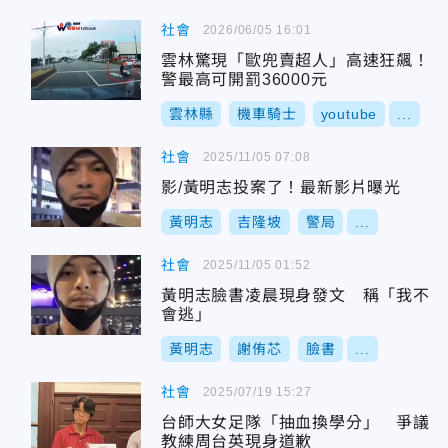
社會
2026/06/05 16:01
雲林驚現「歐兜賣超人」高速狂飆！
警最高可開罰36000元
雲林縣
機車騎士
youtube
...
社會
2025/11/05 07:08
影/黃明志投案了！最新影片曝光
黃明志
吉隆坡
警局
...
社會
2025/11/05 01:52
黃明志臉書凌晨現身發文 稱「我不
會逃」
黃明志
謝侑芯
臉書
...
社會
2025/07/19 15:27
台師大女足隊「抽血換學分」 爭議
教練周台英現身道歉