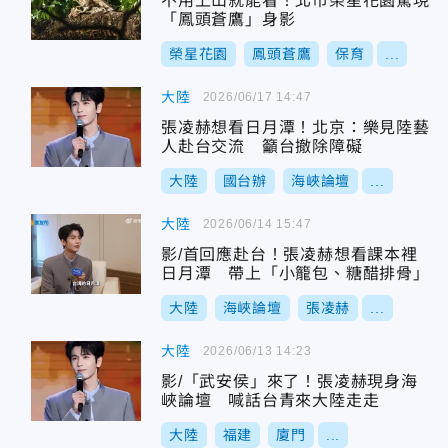
不用上山就能看！北市榮星花園驚現
「鳳頭蒼鷹」身影
榮星花園
鳳頭蒼鷹
保育
...
大陸
2026/06/17 14:47
張凌赫想看日月潭！北京：樂見陸藝
人赴台交流 籲台撤除障礙
大陸
國台辦
海峽論壇
...
大陸
2026/06/14 15:47
影/首回應赴台！張凌赫想看課本裡
日月潭 帶上「小籠包、糖醋排骨」
大陸
海峽論壇
張凌赫
...
大陸
2026/06/13 14:23
影/「武安侯」來了！張凌赫現身海
峽論壇 喊話台青來大陸走走
大陸
福建
廈門
...