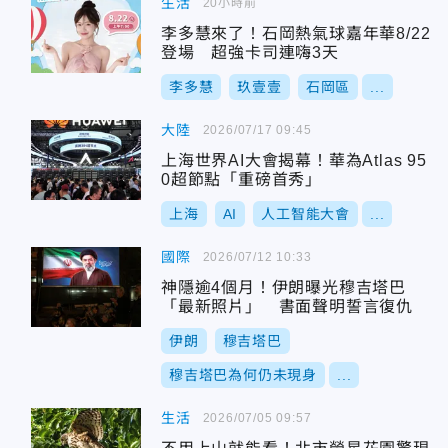
生活
20小時前
李多慧來了！石岡熱氣球嘉年華8/22
登場 超強卡司連嗨3天
李多慧
玖壹壹
石岡區
...
大陸
2026/07/17 09:45
上海世界AI大會揭幕！華為Atlas 95
0超節點「重磅首秀」
上海
AI
人工智能大會
...
國際
2026/07/12 10:33
神隱逾4個月！伊朗曝光穆吉塔巴
「最新照片」 書面聲明誓言復仇
伊朗
穆吉塔巴
穆吉塔巴為何仍未現身
...
生活
2026/07/05 09:57