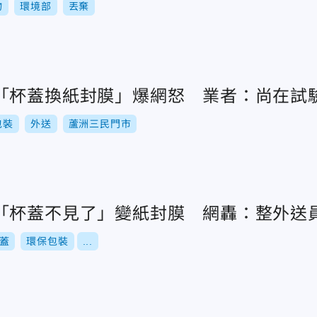
物
環境部
丟棄
「杯蓋換紙封膜」爆網怒 業者：尚在試
包裝
外送
蘆洲三民門市
「杯蓋不見了」變紙封膜 網轟：整外送
蓋
環保包裝
...