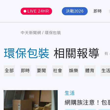
LIVE 24HR
決戰2026
即時
中天新聞網
環保包裝
環保包裝
相關報導
有
全部
即時
要聞
社會
娛樂
體育
生
生活
網購族注意！包裹