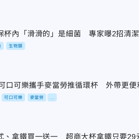
保杯內「滑滑的」是細菌 專家曝2招清
墊
生物膜
法！可口可樂攜手麥當勞推循環杯 外帶更便
可口可樂
麥當勞
...
式、拿鐵買一送一 超商大杯拿鐵只要29