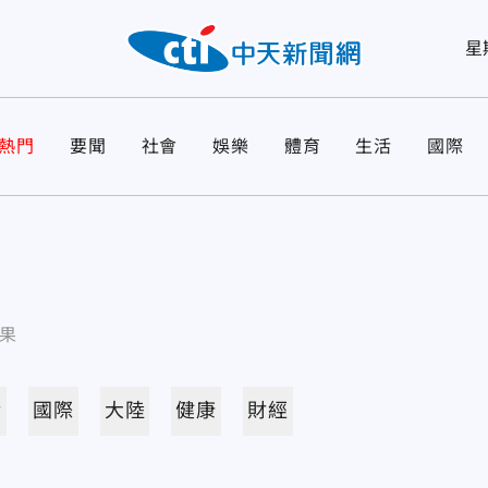
星
熱門
要聞
社會
娛樂
體育
生活
國際
果
活
國際
大陸
健康
財經