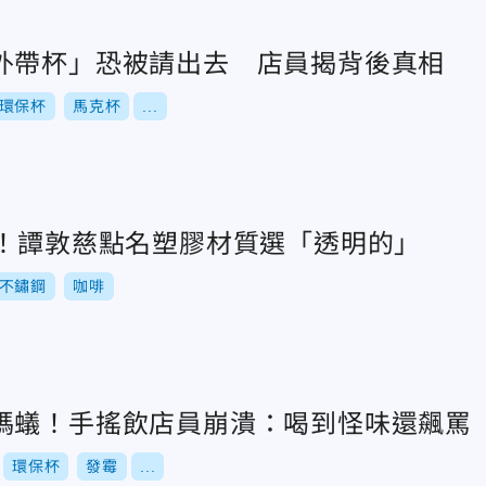
外帶杯」恐被請出去 店員揭背後真相
環保杯
馬克杯
...
壞！譚敦慈點名塑膠材質選「透明的」
不鏽鋼
咖啡
螞蟻！手搖飲店員崩潰：喝到怪味還飆罵
環保杯
發霉
...