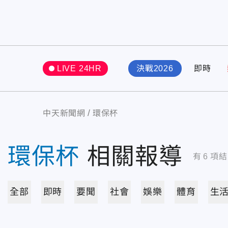
LIVE 24HR
決戰2026
即時
中天新聞網
環保杯
環保杯
相關報導
有
6
項結
全部
即時
要聞
社會
娛樂
體育
生