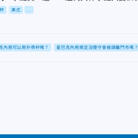
杯
美式
...
克內用可以用外帶杯嗎？
星巴克內用規定沒遵守會被請離門市嗎