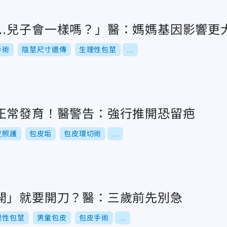
…兒子會一樣嗎？」醫：媽媽基因影響更
手術
陰莖尺寸遺傳
生理性包莖
...
正常發育！醫警告：強行推開恐留疤
皮照護
包皮垢
包皮環切術
...
開」就要開刀？醫：三歲前先別急
理性包莖
男童包皮
包皮手術
...