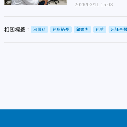
2026/03/11 15:03
相關標籤：
泌尿科
包皮過長
龜頭炎
包莖
呂謹亨