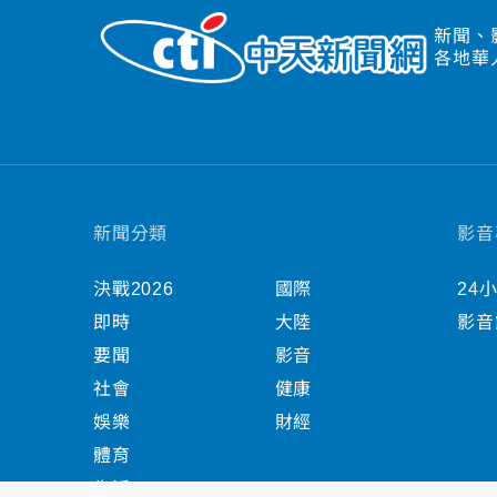
新聞、
各地華
新聞分類
影音
決戰2026
國際
24
即時
大陸
影音
要聞
影音
社會
健康
娛樂
財經
體育
生活