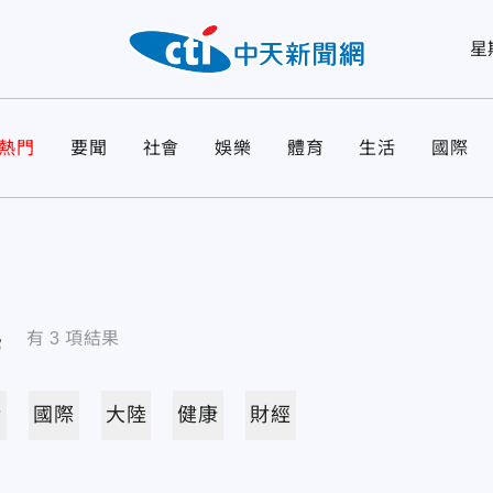
星
熱門
要聞
社會
娛樂
體育
生活
國際
導
有
3
項結果
活
國際
大陸
健康
財經