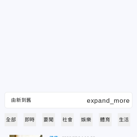
全部
即時
要聞
社會
娛樂
體育
生活