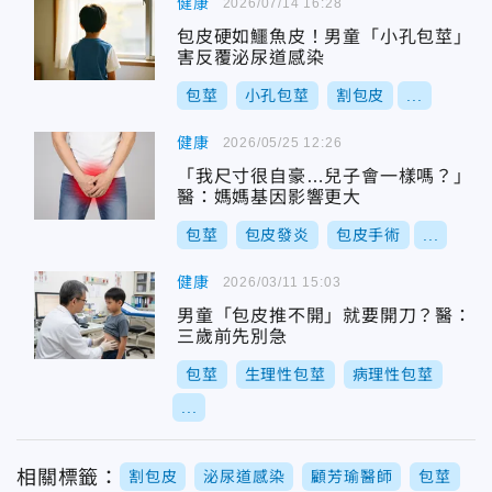
健康
2026/07/14 16:28
包皮硬如鱷魚皮！男童「小孔包莖」
害反覆泌尿道感染
包莖
小孔包莖
割包皮
...
健康
2026/05/25 12:26
「我尺寸很自豪…兒子會一樣嗎？」
醫：媽媽基因影響更大
包莖
包皮發炎
包皮手術
...
健康
2026/03/11 15:03
男童「包皮推不開」就要開刀？醫：
三歲前先別急
包莖
生理性包莖
病理性包莖
...
相關標籤：
割包皮
泌尿道感染
顧芳瑜醫師
包莖