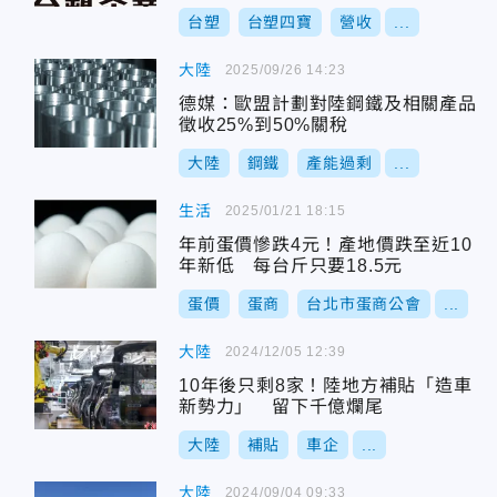
台塑
台塑四寶
營收
...
大陸
2025/09/26 14:23
德媒：歐盟計劃對陸鋼鐵及相關產品
徵收25%到50%關稅
大陸
鋼鐵
產能過剩
...
生活
2025/01/21 18:15
年前蛋價慘跌4元！產地價跌至近10
年新低 每台斤只要18.5元
蛋價
蛋商
台北市蛋商公會
...
大陸
2024/12/05 12:39
10年後只剩8家！陸地方補貼「造車
新勢力」 留下千億爛尾
大陸
補貼
車企
...
大陸
2024/09/04 09:33