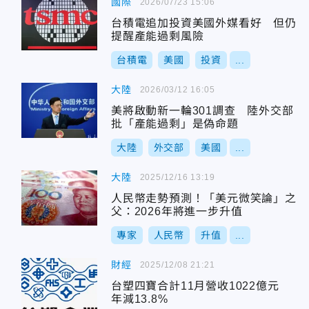
國際
2026/07/23 15:06
台積電追加投資美國外媒看好 但仍
提醒產能過剩風險
台積電
美國
投資
...
大陸
2026/03/12 16:05
美將啟動新一輪301調查 陸外交部
批「產能過剩」是偽命題
大陸
外交部
美國
...
大陸
2025/12/16 13:19
人民幣走勢預測！「美元微笑論」之
父：2026年將進一步升值
專家
人民幣
升值
...
財經
2025/12/08 21:21
台塑四寶合計11月營收1022億元
年減13.8%