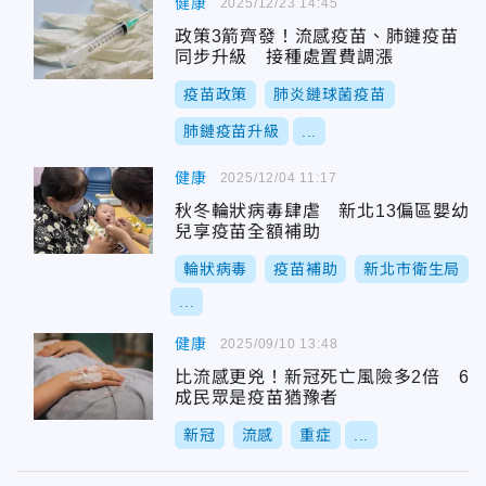
健康
2025/12/23 14:45
政策3箭齊發！流感疫苗、肺鏈疫苗
同步升級 接種處置費調漲
疫苗政策
肺炎鏈球菌疫苗
肺鏈疫苗升級
...
健康
2025/12/04 11:17
秋冬輪狀病毒肆虐 新北13偏區嬰幼
兒享疫苗全額補助
輪狀病毒
疫苗補助
新北市衛生局
...
健康
2025/09/10 13:48
比流感更兇！新冠死亡風險多2倍 6
成民眾是疫苗猶豫者
新冠
流感
重症
...